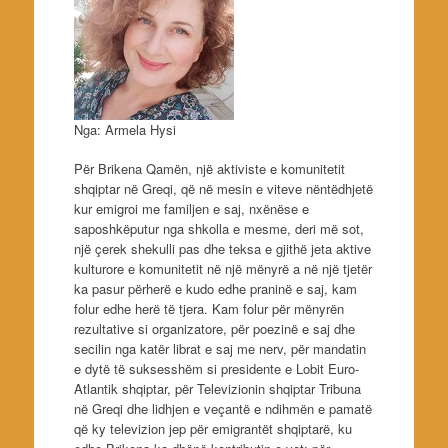
Nga: Armela Hysi
Për Brikena Qamën, një aktiviste e komunitetit
shqiptar në Greqi, që në mesin e viteve nëntëdhjetë
kur emigroi me familjen e saj, nxënëse e
saposhkëputur nga shkolla e mesme, deri më sot,
një çerek shekulli pas dhe teksa e gjithë jeta aktive
kulturore e komunitetit në një mënyrë a në një tjetër
ka pasur përherë e kudo edhe praninë e saj, kam
folur edhe herë të tjera. Kam folur për mënyrën
rezultative si organizatore, për poezinë e saj dhe
secilin nga katër librat e saj me nerv, për mandatin
e dytë të suksesshëm si presidente e Lobit Euro-
Atlantik shqiptar, për Televizionin shqiptar Tribuna
në Greqi dhe lidhjen e veçantë e ndihmën e pamatë
që ky televizion jep për emigrantët shqiptarë, ku