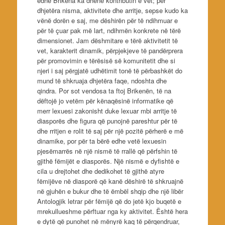
edhe Brikena ka dhënë kontributin e vet; për
dhjetëra nisma, aktivitete dhe arritje, sepse kudo ka
vënë dorën e saj, me dëshirën për të ndihmuar e
për të çuar pak më lart, ndihmën konkrete në tërë
dimensionet. Jam dëshmitare e tërë aktivitetit të
vet, karakterit dinamik, përpjekjeve të pandërprera
për promovimin e tërësisë së komunitetit dhe si
njeri i saj përgjatë udhëtimit tonë të përbashkët do
mund të shkruaja dhjetëra faqe, ndoshta dhe
qindra. Por sot vendosa ta ftoj Brikenën, të na
dëftojë jo vetëm për kënaqësinë informatike që
merr lexuesi zakonisht duke lexuar mbi arritje të
diasporës dhe figura që punojnë pareshtur për të
dhe rritjen e rolit të saj për një pozitë përherë e më
dinamike, por për ta bërë edhe vetë lexuesin
pjesëmarrës në një nismë të rrallë që përfshin të
gjithë fëmijët e diasporës. Një nismë e dyfishtë e
cila u drejtohet dhe dedikohet të gjithë atyre
fëmijëve në diasporë që kanë dëshirë të shkruajnë
në gjuhën e bukur dhe të ëmbël shqip dhe një libër
Antologjik letrar për fëmijë që do jetë kjo buqetë e
mrekullueshme përftuar nga ky aktivitet. Është hera
e dytë që punohet në mënyrë kaq të përqendruar,