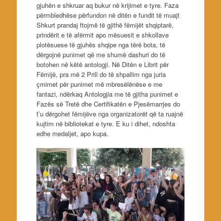
gjuhën e shkruar aq bukur në krijimet e tyre. Faza
përmbledhëse përfundon në ditën e fundit të muajt
Shkurt prandaj ftojmë të gjithë fëmijët shqiptarë,
prindërit e të afërmit apo mësuesit e shkollave
plotësuese të gjuhës shqipe nga tërë bota, të
dërgojnë punimet që me shumë dashuri do të
botohen në këtë antologji. Në Ditën e Librit për
Fëmijë, pra më 2 Prill do të shpallim nga juria
çmimet për punimet më mbresëlënëse e me
fantazi, ndërkaq Antologjia me të gjitha punimet e
Fazës së Tretë dhe Certifikatën e Pjesëmarrjes do
t’u dërgohet fëmijëve nga organizatorët që ta ruajnë
kujtim në bibliotekat e tyre. E ku i dihet, ndoshta
edhe medaljet, apo kupa.