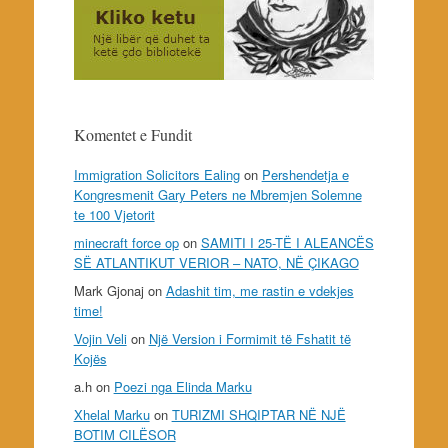
Komentet e Fundit
Immigration Solicitors Ealing
on
Pershendetja e
Kongresmenit Gary Peters ne Mbremjen Solemne
te 100 Vjetorit
minecraft force op
on
SAMITI I 25-TË I ALEANCËS
SË ATLANTIKUT VERIOR – NATO, NË ÇIKAGO
Mark Gjonaj
on
Adashit tim, me rastin e vdekjes
time!
Vojin Veli
on
Një Version i Formimit të Fshatit të
Kojës
a.h
on
Poezi nga Elinda Marku
Xhelal Marku
on
TURIZMI SHQIPTAR NË NJË
BOTIM CILËSOR