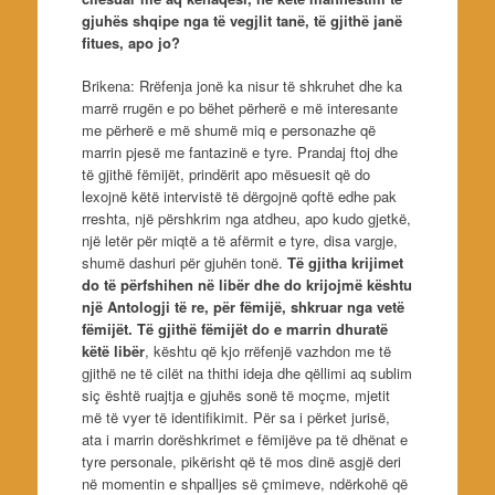
gjuhës shqipe nga të vegjlit tanë, të gjithë janë
fitues, apo jo?
Brikena: Rrëfenja jonë ka nisur të shkruhet dhe ka
marrë rrugën e po bëhet përherë e më interesante
me përherë e më shumë miq e personazhe që
marrin pjesë me fantazinë e tyre. Prandaj ftoj dhe
të gjithë fëmijët, prindërit apo mësuesit që do
lexojnë këtë intervistë të dërgojnë qoftë edhe pak
rreshta, një përshkrim nga atdheu, apo kudo gjetkë,
një letër për miqtë a të afërmit e tyre, disa vargje,
shumë dashuri për gjuhën tonë.
Të gjitha krijimet
do të përfshihen në libër dhe do krijojmë kështu
një Antologji të re, për fëmijë, shkruar nga vetë
fëmijët. Të gjithë fëmijët do e marrin dhuratë
këtë libër
, kështu që kjo rrëfenjë vazhdon me të
gjithë ne të cilët na thithi ideja dhe qëllimi aq sublim
siç është ruajtja e gjuhës sonë të moçme, mjetit
më të vyer të identifikimit. Për sa i përket jurisë,
ata i marrin dorëshkrimet e fëmijëve pa të dhënat e
tyre personale, pikërisht që të mos dinë asgjë deri
në momentin e shpalljes së çmimeve, ndërkohë që