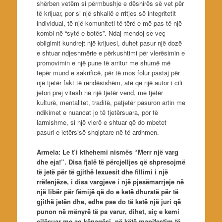
shërben vetëm si përmbushje e dëshirës së vet për
të krijuar, por si një shkallë e rritjes së integritetit
individual, të një komuniteti të tërë e më pas të një
kombi në “sytë e botës”. Ndaj mendoj se veç
obligimit kundrejt një krijuesi, duhet pasur një dozë
e shtuar ndjeshmërie e përkushtimi për vlerësimin e
promovimin e një pune të arritur me shumë më
tepër mund e sakrificë, për të mos folur pastaj për
një tjetër fakt të rëndësishëm, atë që një autor i cili
jeton prej vitesh në një tjetër vend, me tjetër
kulturë, mentalitet, traditë, patjetër pasuron artin me
ndikimet e nuancat jo të tjetërsuara, por të
larmishme, si një vlerë e shtuar që do mbetet
pasuri e letërsisë shqiptare në të ardhmen.
Armela: Le t’i kthehemi nismës “Merr një varg
dhe eja!”. Disa fjalë të përcjelljes që shpresojmë
të jetë për të gjithë lexuesit dhe fillimi i një
rrëfenjëze, i disa vargjeve i një pjesëmarrjeje në
një libër për fëmijë që do e ketë dhuratë për të
gjithë jetën dhe, edhe pse do të ketë një juri që
punon në mënyrë të pa varur, dihet, siç e kemi
cilësuar me aq kënaqësi, në këtë manifestim të