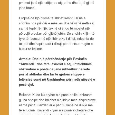
çmimet janë një nxitje, se siç e the dhe ti, të gjithë
janë fitues.
Urojmë që kjo nismë të shihet kështu si ne e
shohim nga prindër e mësues dhe të vijnë rreth saj
sa më tepër fëmijë, tek të cilët do të mbetet një
përvojë e bukur për gjithë jetën. Do shohin krijim të
tyre të faqosur në një libër e ku i dihet, ndoshta do
të jetë dhe hapi i parë i dikujt për të nisur rrugën e
bukur të krijimit.
Armela: Dhe një përshëndetje për Revistën
“Kuvendi” dhe tërë lexuesit e saj, intelektualë,
shkrimtarë e poetë që janë mbledhur në këtë
portal atdhetar dhe far të gjuhës shqipe e
letërsisë sonë në Uashington për rreth njëzetë e
pesë vjet.
Brikena: Kudo ku kryhet një punë e tillë, shkruhet
gjuha shqipe dhe krijohet një lidhje mes shqiptarëve
është për t’u lavdëruar e për t’u vënë në dukje me
tërë fuqinë. Kuvendi kryen një punë atdhetare dhe