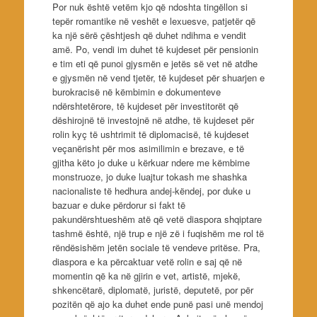
Por nuk është vetëm kjo që ndoshta tingëllon si
tepër romantike në veshët e lexuesve, patjetër që
ka një sërë çështjesh që duhet ndihma e vendit
amë. Po, vendi im duhet të kujdeset për pensionin
e tim eti që punoi gjysmën e jetës së vet në atdhe
e gjysmën në vend tjetër, të kujdeset për shuarjen e
burokracisë në këmbimin e dokumenteve
ndërshtetërore, të kujdeset për investitorët që
dëshirojnë të investojnë në atdhe, të kujdeset për
rolin kyç të ushtrimit të diplomacisë, të kujdeset
veçanërisht për mos asimilimin e brezave, e të
gjitha këto jo duke u kërkuar ndere me këmbime
monstruoze, jo duke luajtur tokash me shashka
nacionaliste të hedhura andej-këndej, por duke u
bazuar e duke përdorur si fakt të
pakundërshtueshëm atë që vetë diaspora shqiptare
tashmë është, një trup e një zë i fuqishëm me rol të
rëndësishëm jetën sociale të vendeve pritëse. Pra,
diaspora e ka përcaktuar vetë rolin e saj që në
momentin që ka në gjirin e vet, artistë, mjekë,
shkencëtarë, diplomatë, juristë, deputetë, por për
pozitën që ajo ka duhet ende punë pasi unë mendoj