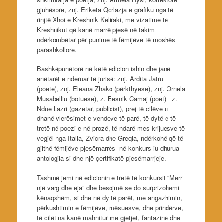
gjuhësore, znj. Eriketa Qorlazja e grafiku nga të
rinjtë Xhoi e Kreshnik Keliraki, me vizatime të
Kreshnikut që kanë marrë pjesë në takim
ndërkombëtar për punime të fëmijëve të moshës
parashkollore.
Bashkëpunëtorë në këtë edicion ishin dhe janë
anëtarët e nderuar të jurisë: znj. Ardita Jatru
(poete), znj. Eleana Zhako (përkthyese), znj. Ornela
Musabelliu (botuese), z. Besnik Camaj (poet), z.
Ndue Lazri (gazetar, publicist), prej të cilëve u
dhanë vlerësimet e vendeve të parë, të dytë e të
tretë në poezi e në prozë, të ndarë mes krijuesve të
vegjël nga Italia, Zvicra dhe Greqia, ndërkohë që të
gjithë fëmijëve pjesëmarrës në konkurs iu dhurua
antologjia si dhe një çertifikatë pjesëmarrjeje.
Tashmë jemi në edicionin e tretë të konkursit “Merr
një varg dhe eja” dhe besojmë se do surprizohemi
kënaqshëm, si dhe në dy të parët, me angazhimin,
përkushtimin e fëmijëve, mësuesve, dhe prindërve,
të cilët na kanë mahnitur me gjetjet, fantazinë dhe