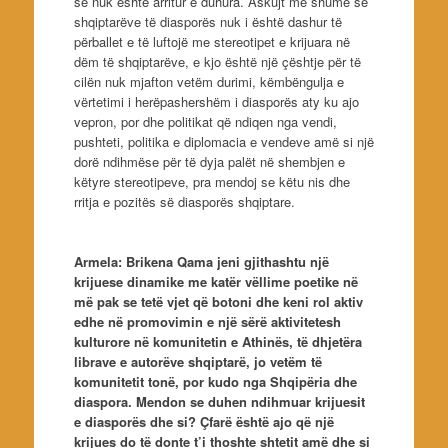
se nuk është arritur e duhura. Askujt më shumë se
shqiptarëve të diasporës nuk i është dashur të
përballet e të luftojë me stereotipet e krijuara në
dëm të shqiptarëve, e kjo është një çështje për të
cilën nuk mjafton vetëm durimi, këmbëngulja e
vërtetimi i herëpashershëm i diasporës aty ku ajo
vepron, por dhe politikat që ndiqen nga vendi,
pushteti, politika e diplomacia e vendeve amë si një
dorë ndihmëse për të dyja palët në shembjen e
këtyre stereotipeve, pra mendoj se këtu nis dhe
rritja e pozitës së diasporës shqiptare.
Armela: Brikena Qama jeni gjithashtu një
krijuese dinamike me katër vëllime poetike në
më pak se tetë vjet që botoni dhe keni rol aktiv
edhe në promovimin e një sërë aktivitetesh
kulturore në komunitetin e Athinës, të dhjetëra
librave e autorëve shqiptarë, jo vetëm të
komunitetit tonë, por kudo nga Shqipëria dhe
diaspora. Mendon se duhen ndihmuar krijuesit
e diasporës dhe si? Çfarë është ajo që një
krijues do të donte t’i thoshte shtetit amë dhe si