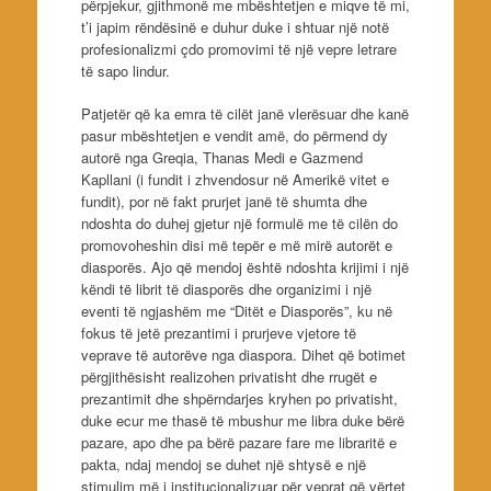
përpjekur, gjithmonë me mbështetjen e miqve të mi,
t’i japim rëndësinë e duhur duke i shtuar një notë
profesionalizmi çdo promovimi të një vepre letrare
të sapo lindur.
Patjetër që ka emra të cilët janë vlerësuar dhe kanë
pasur mbështetjen e vendit amë, do përmend dy
autorë nga Greqia, Thanas Medi e Gazmend
Kapllani (i fundit i zhvendosur në Amerikë vitet e
fundit), por në fakt prurjet janë të shumta dhe
ndoshta do duhej gjetur një formulë me të cilën do
promovoheshin disi më tepër e më mirë autorët e
diasporës. Ajo që mendoj është ndoshta krijimi i një
këndi të librit të diasporës dhe organizimi i një
eventi të ngjashëm me “Ditët e Diasporës”, ku në
fokus të jetë prezantimi i prurjeve vjetore të
veprave të autorëve nga diaspora. Dihet që botimet
përgjithësisht realizohen privatisht dhe rrugët e
prezantimit dhe shpërndarjes kryhen po privatisht,
duke ecur me thasë të mbushur me libra duke bërë
pazare, apo dhe pa bërë pazare fare me libraritë e
pakta, ndaj mendoj se duhet një shtysë e një
stimulim më i institucionalizuar për veprat që vërtet