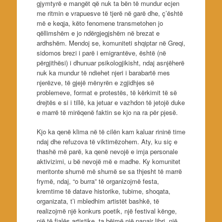
gjymtyrë e mangët që nuk ta bën të mundur ecjen
me ritmin e vrapuesve të tjerë në garë dhe, ç’është
më e keqja, këto fenomene transmetohen jo
qëllimshëm e jo ndërgjegjshëm në brezat e
ardhshëm. Mendoj se, komuniteti shqiptar në Greqi,
sidomos brezi i parë i emigrantëve, është (në
përgjithësi) i dhunuar psikologjikisht, ndaj asnjëherë
nuk ka mundur të ndiehet njeri i barabartë mes
njerëzve, të gjejë mënyrën e zgjidhjes së
problemeve, format e protestës, të kërkimit të së
drejtës e si i tillë, ka jetuar e vazhdon të jetojë duke
e marrë të mirëqenë faktin se kjo na ra për pjesë.
Kjo ka qenë klima në të cilën kam kaluar rininë time
ndaj dhe refuzova të viktimëzohem. Aty, ku siç e
thashë më parë, ka qenë nevojë e imja personale
aktivizimi, u bë nevojë më e madhe. Ky komunitet
meritonte shumë më shumë se sa thjesht të marrë
frymë, ndaj, “o burra” të organizojmë festa,
kremtime të datave historike, tubime, shoqata,
organizata, t’i mbledhim artistët bashkë, të
realizojmë një konkurs poetik, një festival kënge,
një të fjalës artistike, ta bëjmë një panair libri, një