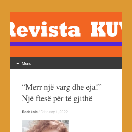
revistakuvendi.org
Revista Kuvendi- Reviste e shoqates Kuvendi, botues
Pjeter Jaku
Menu
Skip
to
“Merr një varg dhe eja!”
content
Një ftesë për të gjithë
Redaksia
/
February 1, 2022