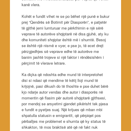
kanë vlera.
Kohët e fundit vihet re se po bëhet një punë e bukur
prej “Qendrës së Botimit për Diasporën”, e patjetër
të gjithë jemi lumturuar me përkthimin e një sërë
veprave të autorëve shqiptarë në disa gjuhë, aty ku
dhe komuniteti shqiptar është më i shumtë. Besoj
se është një nismë e vyer, e pse jo, të ecet drejt
përzgjedhjes së veprave edhe të autorëve me
banim jashtë trojeve si një faktor i rëndësishëm i
përçimit të vlerave letrare.
Ka diçka që ndoshta edhe mund të interpretohet
disi si ndasi që mendime të këtij lloji mund të
krijojnë, pasi dikush do të thoshte e pse duhet bërë
kjo ndarje autor vendas dhe autor i diasporës në
momentin që flasim për autorë shqiptarë gjithsesi,
por mendoj se arsyetimi gjendet pikërisht tek pjesa
e fundit e pyetjes suaj. Një krijues që mban mbi
shpatulla statusin e emigrantit, që përpiqet pos
përballjes me problemet e shumta që ky status të
shkakton, të mos braktisë atë që në fakt nuk