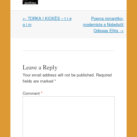
Post
←
TORKA I KICKËS – t r e
Poema romantiko-
navigation
g i m
moderniste e Nobelistit
Odiseas Elitis
→
Leave a Reply
Your email address will not be published.
Required
fields are marked
*
Comment
*