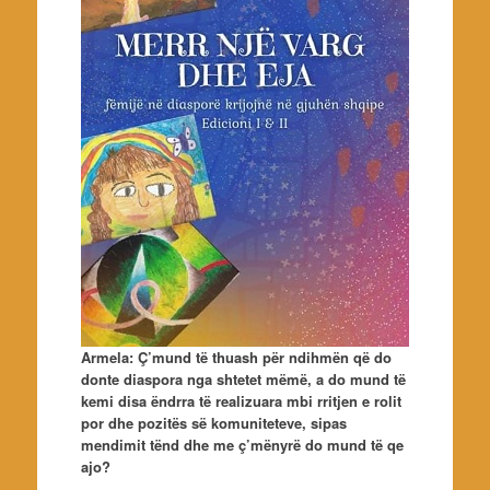
Armela: Ç’mund të thuash për ndihmën që do
donte diaspora nga shtetet mëmë, a do mund të
kemi disa ëndrra të realizuara mbi rritjen e rolit
por dhe pozitës së komuniteteve, sipas
mendimit tënd dhe me ç’mënyrë do mund të qe
ajo?