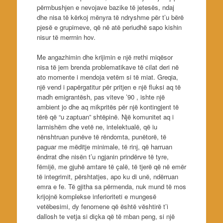
përmbushjen e nevojave bazike të jetesës, ndaj
dhe nisa të kërkoj mënyra të ndryshme për t’u bërë
pjesë e grupimeve, që në atë periudhë sapo kishin
nisur të merrnin hov.
Me angazhimin dhe krijimin e një rrethi miqësor
nisa të jem brenda problematikave të cilat deri në
ato momente i mendoja vetëm si të miat. Greqia,
një vend i papërgatitur për pritjen e një fluksi aq të
madh emigrantësh, pas viteve ’90 , ishte një
ambient jo dhe aq mikpritës për një kontingjent të
tërë që “u zaptuan” shtëpinë. Një komunitet aq i
larmishëm dhe vetë ne, intelektualë, që iu
nënshtruan punëve të rëndomta, punëtorë, të
paguar me mëditje minimale, të rinj, që harruan
ëndrrat dhe nisën t’u ngjanin prindërve të tyre,
fëmijë, me gjuhë amtare të çalë, të tjerë që në emër
të integrimit, përshtatjes, apo ku di unë, ndërruan
emra e fe. Të gjitha sa përmenda, nuk mund të mos
krijojnë komplekse inferioriteti e mungesë
vetëbesimi, dy fenomene që është vështirë t’i
dallosh te vetja si diçka që të mban peng, si një