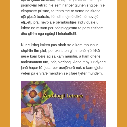
promovim letrar, një seminar për gjuhën shqipe, një
ekspozitë pikture, të tentojmë të vëmë në skenë
një pjesë teatrale, të ndihmojmë dikë në nevojë,
etj.,etj. pra, nevoja e përmbushjes individuale u
kthye në mision për ndërgjegjësim të përgjithshëm
dhe çlirim nga ngërçi i inferioritetit.
Kur e kthej kokën pas shoh se e kam mbushur
shpirtin tim plot, por ekziston gjithmonë një frikë
nëse kam bërë aq sa kam mundur, a kam dhënë
maksimumin tim, ndaj vazhdoj. Janë mbyllur dyer e
janë hapur të tjera, por asnjëherë nuk e kam gjetur
veten pa e vrarë mendjen se çfarë tjetër mundem.