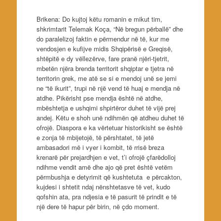
Brikena: Do kujtoj këtu romanin e mikut tim,
shkrimtarit Telemak Koça, “Në bregun përballë” dhe
do paralelizoj faktin e përmendur në të, kur me
vendosjen e kufijve midis Shqipërisë e Greqisë,
shtëpitë e dy vëllezërve, fare pranë njëri-tjetrit,
mbetën njëra brenda territorit shqiptar e tjetra në
territorin grek, me atë se si e mendoj unë se jemi
ne “të ikurit”, trupi në një vend të huaj e mendja në
atdhe. Pikërisht pse mendja është në atdhe,
mbështetja e ushqimi shpirtëror duhet të vijë prej
andej. Këtu e shoh unë ndihmën që atdheu duhet të
ofrojë. Diaspora e ka vërtetuar historikisht se është
e zonja të mbijetojë, të përshtatet, të jetë
ambasadori më i vyer i kombit, të rrisë breza
krenarë për prejardhjen e vet, t’i ofrojë çfarëdolloj
ndihme vendit amë dhe ajo që pret është vetëm
përmbushja e detyrimit që kushtetuta e përcakton,
kujdesi i shtetit ndaj nënshtetasve të vet, kudo
qofshin ata, pra ndjesia e të pasurit të prindit e të
një dere të hapur për birin, në çdo moment.