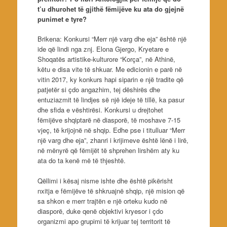
t’u dhurohet të gjithë fëmijëve ku ata do gjejnë
punimet e tyre?
Brikena: Konkursi “Merr një varg dhe eja” është një
ide që lindi nga znj. Elona Gjergo, Kryetare e
Shoqatës artistike-kulturore “Korça”, në Athinë,
këtu e disa vite të shkuar. Me edicionin e parë në
vitin 2017, ky konkurs hapi siparin e një tradite që
patjetër si çdo angazhim, tej dëshirës dhe
entuziazmit të lindjes së një ideje të tillë, ka pasur
dhe sfida e vështirësi. Konkursi u drejtohet
fëmijëve shqiptarë në diasporë, të moshave 7-15
vjeç, të krijojnë në shqip. Edhe pse i titulluar “Merr
një varg dhe eja”, zhanri i krijimeve është lënë i lirë,
në mënyrë që fëmijët të shprehen lirshëm aty ku
ata do ta kenë më të thjeshtë.
Qëllimi i kësaj nisme ishte dhe është pikërisht
nxitja e fëmijëve të shkruajnë shqip, një mision që
sa shkon e merr trajtën e një orteku kudo në
diasporë, duke qenë objektivi kryesor i çdo
organizmi apo grupimi të krijuar tej territorit të