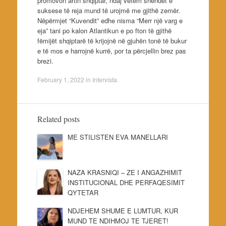
promovon artin shqiptar, ndaj vetëm shëndet e
suksese të reja mund të urojmë me gjithë zemër.
Nëpërmjet “Kuvendit” edhe nisma “Merr një varg e
eja” tani po kalon Atlantikun e po fton të gjithë
fëmijët shqiptarë të krijojnë në gjuhën tonë të bukur
e të mos e harrojnë kurrë, por ta përcjellin brez pas
brezi.
February 1, 2022
in
Intervista
.
Related posts
ME STILISTEN EVA MANELLARI
NAZA KRASNIQI – ZE I ANGAZHIMIT
INSTITUCIONAL DHE PERFAQESIMIT
QYTETAR
NDJEHEM SHUME E LUMTUR, KUR
MUND TE NDIHMOJ TE TJERET!