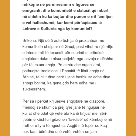
ndikojnë në përmirësimin e figurës së
emigrantit dhe komunitetit e statusit që mbart
në shtetin ku ka bujtur dhe punon e rrit familjen
e vet halleshumë, kur kemi përfaqësues të
Letrave e Kulturës nga ky komunitet?
Brikena: Një sërë autorësh janë prezantuar me
komunitetin shqiptar në Greqi, pasi vihet re një rritje
e interesimit të lexuesit për ecurinë e letërsisë
shqiptare duke u nisur patjetër nga nevoja e dëshira
për të lexuar shqip. Po ashtu dhe organizimi,
pothuajse tradicional i Panairit të librit shqip në
Athinë, të cilit disa herë i janë bashkuar edhe disa
shtëpi botimi, ka qenë çdo herë edhe më i
suksesshëm.
Për sa i përket krijuesve shqiptarë në diasporë,
mendoj se shumica prej tyre janë të ngujuar në
kullat dhe odat që vetë ata kanë krijuar me njëri-
tjetrin e kështu i gëzohen “lavdisë” që këmbejnë në
rrethet e tyre të ngushta. Asgjë më tepër se kaq
nuk kam bërë dhe unë vetë, vetëm se jam