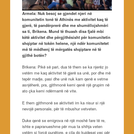
Armela: Nuk besoj se gjendet njeri në
komunitetin tonë të Athinës me aktivitet kaq të
gjerë, të pandërprerë dhe me shumëllojshmëri
sa ti, Brikena. Mund të thuash disa fjalë mbi
këtë aktivitet dhe përgjithësisht për komunitetin
shqiptar në tokën helene, një ndër komunitetet
më të mëdhenj të mërgatës shqiptare në të
gjithë botën?
Brikena: Pikë së pari, dua të them se ka njerëz jo
vetëm me kaq aktivitet të gjerë sa unë, por dhe më
tepër madje, pasi dhe unë nuk kam qenë e vetme
asnjëherë, pra, gjithmonë kemi qenë një grupim në
ato çka kemi ndërmarrë në vite.
E them gjithmonë se aktiviteti im ka nisur si një
nevojë personale, për të mbushur vetveten.
Duke qenë se emigrova në një moshë fare të re,
ishte e papranueshme për mua ta shihja veten
vetëm si forcë punëtore, e cila do kujdesej veç për