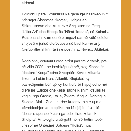
atdheut.
Edicioni i parë i konkursit ka qenë një bashkëpunim
ndërmjet Shoqatës “Korça”, Lidhjes së
Shkrimtarëve dhe Artistëve Shqiptarë në Greqi
“Litter-Art” dhe Shoqatës “Nënë Tereza”, në Selanik.
Personalisht kam qenë e angazhuar në këtë edicion
si pjesë e jurisë vlerësuese së bashku me znj.
Gjergo dhe shkrimtarin e poetin, z. Novruz Abilekaj.
Ndërkohë, edicioni i dytë erdhi pas tre vjetësh, pra
në vitin 2020, me bashkëpunëtorë, veç Shoqatës
ideatore “Korça” edhe Shoqatën Swiss Albania
Event e Lobin Euro-Atlantik Shqiptar. Ky
bashkëpunim bëri që ky konkurs të hapej edhe më
gjerë në Europë dhe kësaj radhe kishim krijues të
vegjël nga Greqia, Italia, Zvicra, Anglia, Norvegjia,
Suedia, Mali i Zi etj. si dhe kurorëzimin e tij me
përmbledhjen antologjike me të njëjtin titull, të
ideuar e sponsorizuar nga Lobi Euro-Atlantik
Shqiptar. Antologjia u përgatit në një botim tepër
cilësor në Shtëpinë Botuese “Koliqi”, nga
shkrimtarja e poetja, znj. Armela Hysi, korrektore