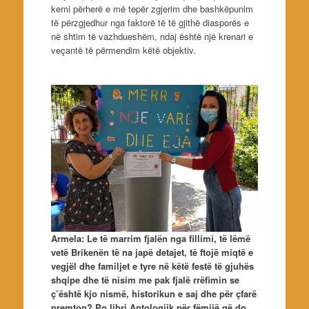
kemi përherë e më tepër zgjerim dhe bashkëpunim
të përzgjedhur nga faktorë të të gjithë diasporës e
në shtim të vazhdueshëm, ndaj është një krenari e
veçantë të përmendim këtë objektiv.
Armela: Le të marrim fjalën nga fillimi, të lëmë
vetë Brikenën të na japë detajet, të ftojë miqtë e
vegjël dhe familjet e tyre në këtë festë të gjuhës
shqipe dhe të nisim me pak fjalë rrëfimin se
ç’është kjo nismë, historikun e saj dhe për çfarë
premton? Po libri Antologjik për fëmijë që do