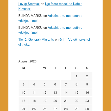
Luvigj Sterbyci
on
Një festë model në Kafe “
Kuvendi”
ELINDA MARKU
on
Adashit tim, me rastin e
vdekjes time!
ELINDA MARKU
on
Adashit tim, me rastin e
vdekjes time!
Tier 2 (General) Migrants
on
9/11- Ajo që ndryshoi
gjithçka !
August 2026
M
T
W
T
F
S
S
1
2
3
4
5
6
7
8
9
10
11
12
13
14
15
16
17
18
19
20
21
22
23
24
25
26
27
28
29
30