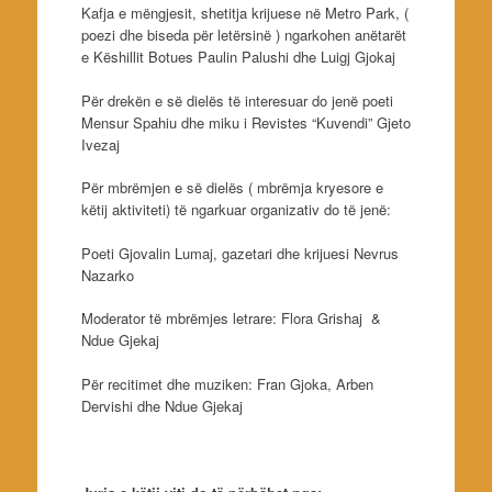
Kafja e mëngjesit, shetitja krijuese në Metro Park, (
poezi dhe biseda për letërsinë ) ngarkohen anëtarët
e Këshillit Botues Paulin Palushi dhe Luigj Gjokaj
Për drekën e së dielës të interesuar do jenë poeti
Mensur Spahiu dhe miku i Revistes “Kuvendi” Gjeto
Ivezaj
Për mbrëmjen e së dielës ( mbrëmja kryesore e
këtij aktiviteti) të ngarkuar organizativ do të jenë:
Poeti Gjovalin Lumaj, gazetari dhe krijuesi Nevrus
Nazarko
Moderator të mbrëmjes letrare: Flora Grishaj &
Ndue Gjekaj
Për recitimet dhe muziken: Fran Gjoka, Arben
Dervishi dhe Ndue Gjekaj