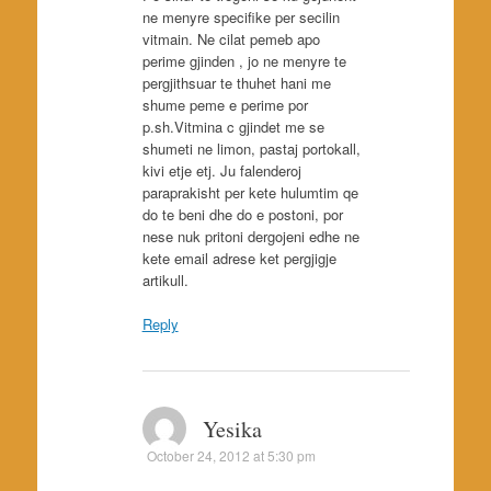
ne menyre specifike per secilin
vitmain. Ne cilat pemeb apo
perime gjinden , jo ne menyre te
pergjithsuar te thuhet hani me
shume peme e perime por
p.sh.Vitmina c gjindet me se
shumeti ne limon, pastaj portokall,
kivi etje etj. Ju falenderoj
paraprakisht per kete hulumtim qe
do te beni dhe do e postoni, por
nese nuk pritoni dergojeni edhe ne
kete email adrese ket pergjigje
artikull.
Reply
Yesika
October 24, 2012 at 5:30 pm