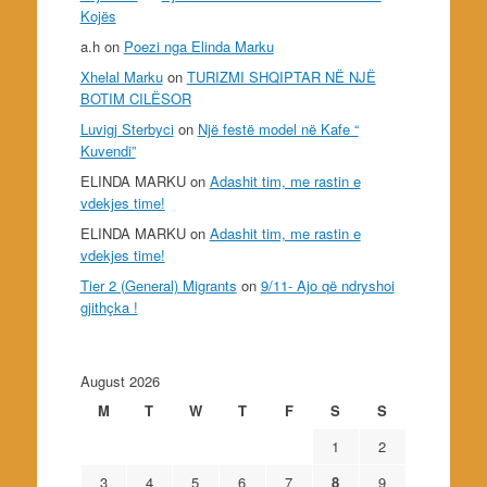
Kojës
a.h
on
Poezi nga Elinda Marku
Xhelal Marku
on
TURIZMI SHQIPTAR NË NJË
BOTIM CILËSOR
Luvigj Sterbyci
on
Një festë model në Kafe “
Kuvendi”
ELINDA MARKU
on
Adashit tim, me rastin e
vdekjes time!
ELINDA MARKU
on
Adashit tim, me rastin e
vdekjes time!
Tier 2 (General) Migrants
on
9/11- Ajo që ndryshoi
gjithçka !
August 2026
M
T
W
T
F
S
S
1
2
3
4
5
6
7
8
9