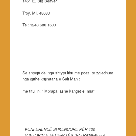
1451 E. Big Beaver
Troy, MI. 48083
Tel: 1248 680 1600
Se shpejti del nga shtypi libri me poezi te zgjedhura
nga gjithe krijimtaria e Sali Manit
me titullin: ” Mbrapa lashë kanget e mia”
KONFERENCË SHKENCORE PËR 100
VJETORIN E FEDERATËS ”VATRA”
Njoftohet