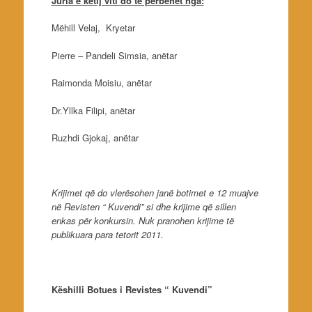
Juria e këtij viti do të përbëhet nga:
Mëhill Velaj, Kryetar
Pierre – Pandeli Simsia, anëtar
Raimonda Moisiu, anëtar
Dr.Yllka Filipi, anëtar
Ruzhdi Gjokaj, anëtar
Krijimet që do vlerësohen janë botimet e 12 muajve
në Revisten “ Kuvendi” si dhe krijime që sillen
enkas për konkursin. Nuk pranohen krijime të
publikuara para tetorit 2011.
Këshilli Botues i Revistes “ Kuvendi”