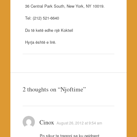
36 Central Park South, New York, NY 10019.
Tel: (212) 521-6640
Do të ketë edhe një Kokteil
Hyrja është e lirë.
2 thoughts on “
Njoftime
”
Cinox
August 26, 2012 at 9:54 am
Po sikur te tregoni se ku gejdnent