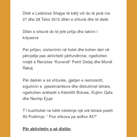
Ditët e Letërsisë Shqipe të këtij viti do të jenë me
27 dhe 28 Tetor 2012 ditën e shtunë dhe të dielë.
Ditën e shtunë do të jetë pritja dhe takimi i
krijuesve
Per pritjen, sisteminin në hotel dhe kohen deri në
përcjellje pas aktivitetit përfundimtar, ngarkohen
miqtë e Revistes “Kuvendi” Petrit Dodaj dhe Mondi
Rakaj
Për darkën e së shtunës, gjetjen e restorantit,
sigurimin e pjesëmarrësve dhe diskutimet letrare,
ngarkohen anëtarët e Këshillit Botues, Kujtim Qafa
dhe Nexhip Ejupi
T’i kushtohet ne këtë mbrëmje një orë letrare poetit
Ali Podrimja: “ Pse shkove pa ardhur Ali?”
Për aktivitetin e së dielës: