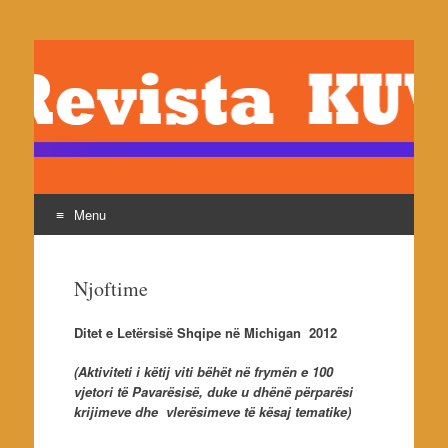
revistakuvendi.org
Revista Kuvendi- Reviste e shoqates Kuvendi, botues
Pjeter Jaku
Menu
Skip
to
Njoftime
content
Ditet e Letërsisë Shqipe në Michigan 2012
(Aktiviteti i këtij viti bëhët në frymën e 100
vjetori të Pavarësisë, duke u dhënë përparësi
krijimeve dhe vlerësimeve të kësaj tematike)