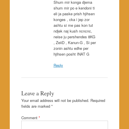
Shum mir konga djema
shum mir po e kendoni ti
eli ja paske prish hjihsen
konges , cka i jep zor
ashtu si me pas kon tut
ndjek naj kush ncncnc,
neise ju pershendes 8KG
, ZeiiD , Kanun-G , Si per
zonin ashtu edhe per
hjihsen posht INAT G
Reply
Leave a Reply
Your email address will not be published.
Required
fields are marked
*
Comment
*