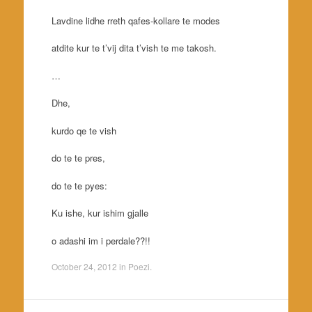
Lavdine lidhe rreth qafes-kollare te modes
atdite kur te t’vij dita t’vish te me takosh.
…
Dhe,
kurdo qe te vish
do te te pres,
do te te pyes:
Ku ishe, kur ishim gjalle
o adashi im i perdale??!!
October 24, 2012
in
Poezi
.