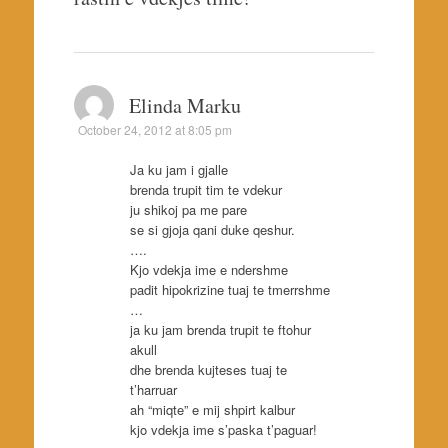
Elinda Marku
October 24, 2012 at 8:05 pm
Ja ku jam i gjalle
brenda trupit tim te vdekur
ju shikoj pa me pare
se si gjoja qani duke qeshur.
….
Kjo vdekja ime e ndershme
padit hipokrizine tuaj te tmerrshme
…
ja ku jam brenda trupit te ftohur
akull
dhe brenda kujteses tuaj te
t’harruar
ah “miqte” e mij shpirt kalbur
kjo vdekja ime s’paska t’paguar!