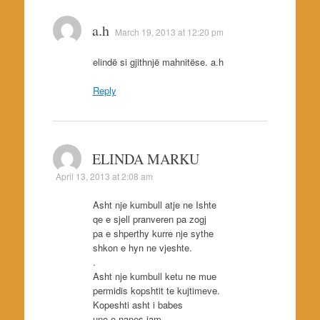
a.h
March 19, 2013 at 12:20 pm
elindë si gjithnjë mahnitëse. a.h
Reply
ELINDA MARKU
April 13, 2013 at 2:08 am
Asht nje kumbull atje ne Ishte
qe e sjell pranveren pa zogj
pa e shperthy kurre nje sythe
shkon e hyn ne vjeshte.
.
Asht nje kumbull ketu ne mue
permidis kopshtit te kujtimeve.
Kopeshti asht i babes
une e nanes jam.