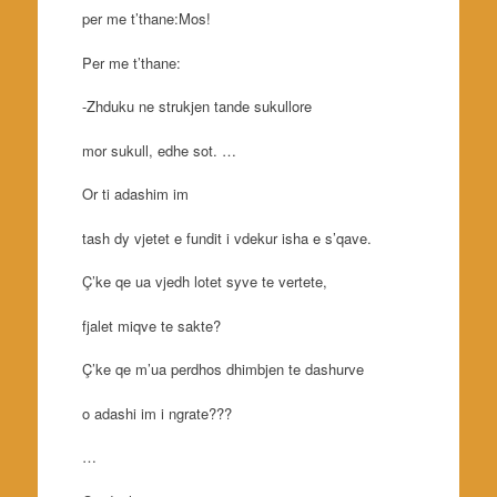
per me t’thane:Mos!
Per me t’thane:
-Zhduku ne strukjen tande sukullore
mor sukull, edhe sot. …
Or ti adashim im
tash dy vjetet e fundit i vdekur isha e s’qave.
Ç’ke qe ua vjedh lotet syve te vertete,
fjalet miqve te sakte?
Ç’ke qe m’ua perdhos dhimbjen te dashurve
o adashi im i ngrate???
…