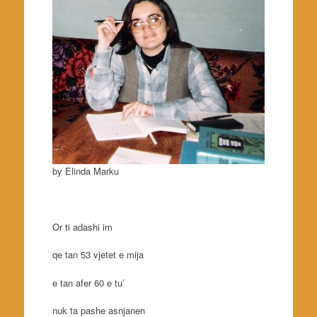
by Elinda Marku
Or ti adashi im
qe tan 53 vjetet e mija
e tan afer 60 e tu’
nuk ta pashe asnjanen