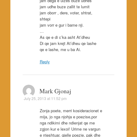
jam dega e ulzes buze udhes
jam udhe buze zallit te lumit
jam oborr , dere, voter, shtrat,
shtepi
jam vorr e gur i bame nji.
…
As qe e di c’ka asht At’dheu
Di qe jam krejt At’dheu qe lashe
qe e lashe, me u ba Ai.
Reply
Mark Gjonaj
July 25, 2013 at 11:52 pm
Zonja poete, merri kosideracionet e
mija, jo nga njohja e poezise,por
nga ndikimi dhe ndienjat qe me
zgjon kur e lexoi! Urime ne vargun
e rrjeshtuar, gjelle poezie, pak dhe