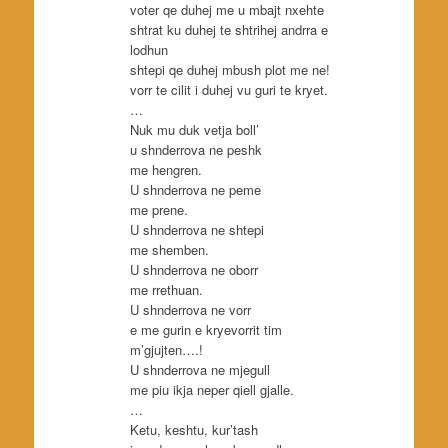
voter qe duhej me u mbajt nxehte
shtrat ku duhej te shtrihej andrra e
lodhun
shtepi qe duhej mbush plot me ne!
vorr te cilit i duhej vu guri te kryet.
…
Nuk mu duk vetja boll’
u shnderrova ne peshk
me hengren.
U shnderrova ne peme
me prene.
U shnderrova ne shtepi
me shemben.
U shnderrova ne oborr
me rrethuan.
U shnderrova ne vorr
e me gurin e kryevorrit tim
m’gjujten….!
U shnderrova ne mjegull
me piu ikja neper qiell gjalle.
…
Ketu, keshtu, kur’tash