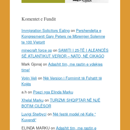
Komentet e Fundit
Immigration Solicitors Ealing
on
Pershendetja e
Kongresmenit Gary Peters ne Mbremjen Solemne
te 100 Vjetorit
minecraft force op
on
SAMITI I 25-TË I ALEANCËS
SË ATLANTIKUT VERIOR – NATO, NË ÇIKAGO
Mark Gjonaj
on
Adashit tim, me rastin e vdekjes
time!
Vojin Veli
on
Një Version i Formimit të Fshatit të
Kojës
a.h
on
Poezi nga Elinda Marku
Xhelal Marku
on
TURIZMI SHQIPTAR NË NJË
BOTIM CILËSOR
Luvigj Sterbyci
on
Një festë model në Kafe “
Kuvendi”
ELINDA MARKU
on
Adashit tim, me rastin e