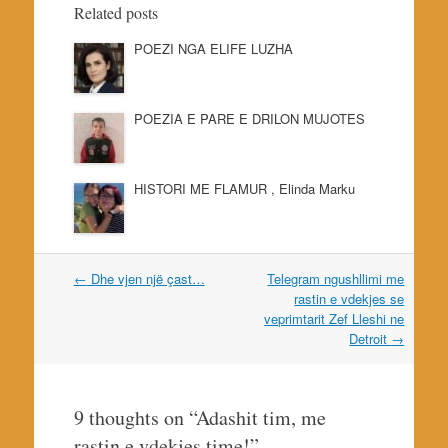
Related posts
POEZI NGA ELIFE LUZHA
POEZIA E PARE E DRILON MUJOTES
HISTORI ME FLAMUR , Elinda Marku
Post
←
Dhe vjen një çast…
Telegram ngushllimi me
navigation
rastin e vdekjes se
veprimtarit Zef Lleshi ne
Detroit
→
9 thoughts on “
Adashit tim, me
rastin e vdekjes time!
”