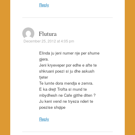
Reply
Flutura
December 25, 2012 at 4:05 pm
Elinda ju jeni numer nje per shume
gjera.
Jeni kryeveper por edhe e afte te
shkruani poezi si ju dhe askush
tjeter
Te lumte dora mendja e zemra.
E ka drejt Trofta si mund te
mbydhesh ne Cafe gjithe diten ?
Ju keni vend ne tryeza nderi te
poezise shqipe
Reply