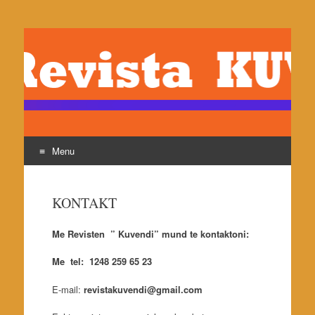
revistakuvendi.org
Revista Kuvendi- Reviste e shoqates Kuvendi, botues
Pjeter Jaku
Menu
Skip
to
KONTAKT
content
Me Revisten ” Kuvendi” mund te kontaktoni:
Me tel: 1248 259 65 23
E-mail:
revistakuvendi@gmail.com