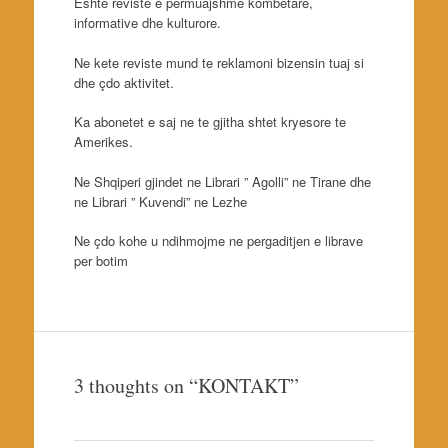
Eshte reviste e permuajshme kombetare,
informative dhe kulturore.
Ne kete reviste mund te reklamoni bizensin tuaj si
dhe çdo aktivitet.
Ka abonetet e saj ne te gjitha shtet kryesore te
Amerikes.
Ne Shqiperi gjindet ne Librari ” Agolli” ne Tirane dhe
ne Librari ” Kuvendi” ne Lezhe
Ne çdo kohe u ndihmojme ne pergaditjen e librave
per botim
3 thoughts on “
KONTAKT
”