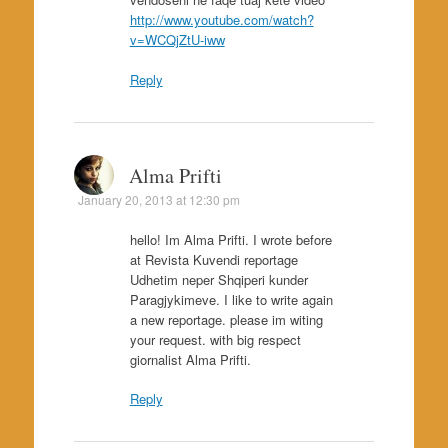
http://www.youtube.com/watch?
v=WCQjZtU-iww
Reply
Alma Prifti
January 20, 2013 at 12:30 pm
hello! Im Alma Prifti. I wrote before
at Revista Kuvendi reportage
Udhetim neper Shqiperi kunder
Paragjykimeve. I like to write again
a new reportage. please im witing
your request. with big respect
giornalist Alma Prifti.
Reply