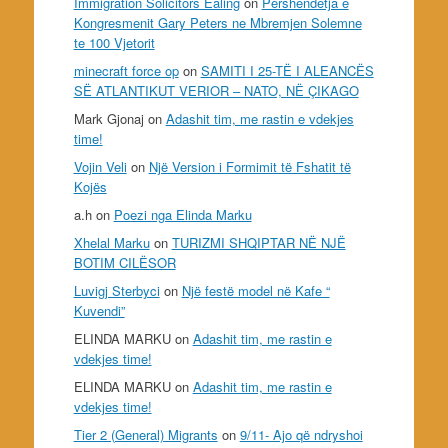
Immigration Solicitors Ealing
on
Pershendetja e
Kongresmenit Gary Peters ne Mbremjen Solemne
te 100 Vjetorit
minecraft force op
on
SAMITI I 25-TË I ALEANCËS
SË ATLANTIKUT VERIOR – NATO, NË ÇIKAGO
Mark Gjonaj
on
Adashit tim, me rastin e vdekjes
time!
Vojin Veli
on
Një Version i Formimit të Fshatit të
Kojës
a.h
on
Poezi nga Elinda Marku
Xhelal Marku
on
TURIZMI SHQIPTAR NË NJË
BOTIM CILËSOR
Luvigj Sterbyci
on
Një festë model në Kafe “
Kuvendi”
ELINDA MARKU
on
Adashit tim, me rastin e
vdekjes time!
ELINDA MARKU
on
Adashit tim, me rastin e
vdekjes time!
Tier 2 (General) Migrants
on
9/11- Ajo që ndryshoi