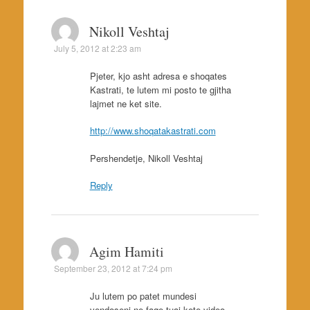
Nikoll Veshtaj
July 5, 2012 at 2:23 am
Pjeter, kjo asht adresa e shoqates
Kastrati, te lutem mi posto te gjitha
lajmet ne ket site.
http://www.shoqatakastrati.com
Pershendetje, Nikoll Veshtaj
Reply
Agim Hamiti
September 23, 2012 at 7:24 pm
Ju lutem po patet mundesi
vendoseni ne faqe tuaj kete video