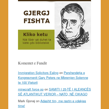
Komentet e Fundit
Immigration Solicitors Ealing
on
Pershendetja e
Kongresmenit Gary Peters ne Mbremjen Solemne
te 100 Vjetorit
minecraft force op
on
SAMITI I 25-TË I ALEANCËS
SË ATLANTIKUT VERIOR – NATO, NË ÇIKAGO
Mark Gjonaj
on
Adashit tim, me rastin e vdekjes
time!