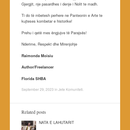
Gjergjit, nje pasardhes i denje i Nolit te madh.
Ti do tè mbetesh perhere ne Panteonin e Arte te
kujteses kombetar e historike!
Prehu i qetë mes ëngjujve të Parajsës!
Nderime, Respekt dhe Mirenjohje
Raimonda Moisiu
Author/Freelancer
Florida SHBA
September 29, 2023
in
Jete Komuniteti
.
Related posts
NATA E LAHUTARIT