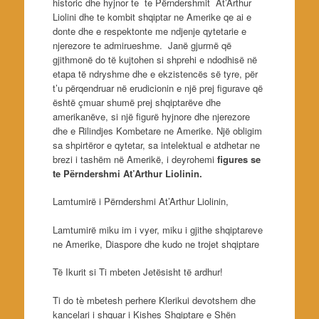
historic dhe hyjnor te te Përndershmit At’Arthur
Liolini dhe te kombit shqiptar ne Amerike qe ai e
donte dhe e respektonte me ndjenje qytetarie e
njerezore te admirueshme. Janë gjurmë që
gjithmonë do të kujtohen si shprehi e ndodhisë në
etapa të ndryshme dhe e ekzistencës së tyre, për
t’u përqendruar në erudicionin e një prej figurave që
është çmuar shumë prej shqiptarëve dhe
amerikanëve, si një figurë hyjnore dhe njerezore
dhe e Rilindjes Kombetare ne Amerike. Një obligim
sa shpirtëror e qytetar, sa intelektual e atdhetar ne
brezi i tashëm në Amerikë, i deyrohemi
figures
se
te
Përndershmi At’Arthur Liolinin.
Lamtumirë i Përndershmi At’Arthur Liolinin,
Lamtumirë miku im i vyer, miku i gjithe shqiptareve
ne Amerike, Diaspore dhe kudo ne trojet shqiptare
Të Ikurit si Ti mbeten Jetësisht të ardhur!
Ti do tè mbetesh perhere Klerikui devotshem dhe
kancelari i shquar i Kishes Shqiptare e Shën