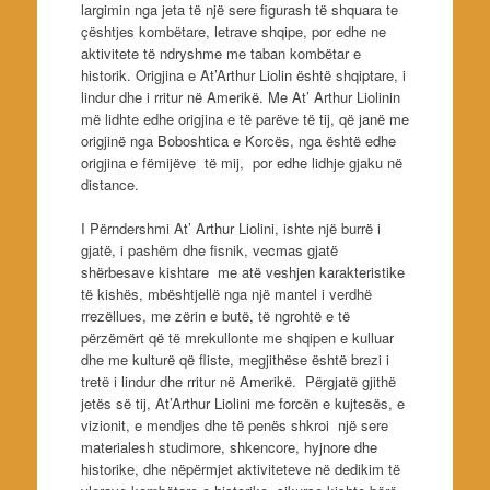
largimin nga jeta të një sere figurash të shquara te
çështjes kombëtare, letrave shqipe, por edhe ne
aktivitete të ndryshme me taban kombëtar e
historik. Origjina e At’Arthur Liolin është shqiptare, i
lindur dhe i rritur në Amerikë. Me At’ Arthur Liolinin
më lidhte edhe origjina e të parëve të tij, që janë me
origjinë nga Boboshtica e Korcës, nga është edhe
origjina e fëmijëve të mij, por edhe lidhje gjaku në
distance.
I Përndershmi At’ Arthur Liolini, ishte një burrë i
gjatë, i pashëm dhe fisnik, vecmas gjatë
shërbesave kishtare me atë veshjen karakteristike
të kishës, mbështjellë nga një mantel i verdhë
rrezëllues, me zërin e butë, të ngrohtë e të
përzëmërt që të mrekullonte me shqipen e kulluar
dhe me kulturë që fliste, megjithëse është brezi i
tretë i lindur dhe rritur në Amerikë. Përgjatë gjithë
jetës së tij, At’Arthur Liolini me forcën e kujtesës, e
vizionit, e mendjes dhe të penës shkroi një sere
materialesh studimore, shkencore, hyjnore dhe
historike, dhe nëpërmjet aktiviteteve në dedikim të