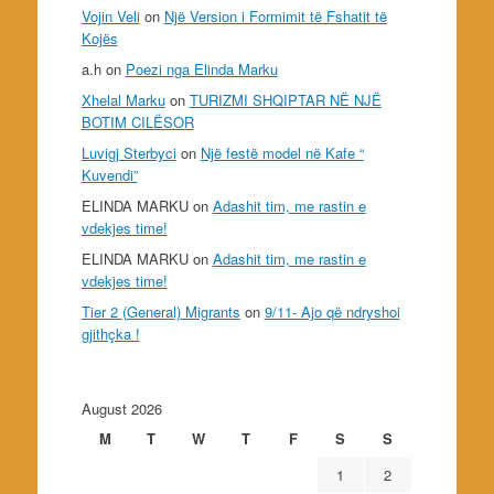
Vojin Veli
on
Një Version i Formimit të Fshatit të
Kojës
a.h
on
Poezi nga Elinda Marku
Xhelal Marku
on
TURIZMI SHQIPTAR NË NJË
BOTIM CILËSOR
Luvigj Sterbyci
on
Një festë model në Kafe “
Kuvendi”
ELINDA MARKU
on
Adashit tim, me rastin e
vdekjes time!
ELINDA MARKU
on
Adashit tim, me rastin e
vdekjes time!
Tier 2 (General) Migrants
on
9/11- Ajo që ndryshoi
gjithçka !
August 2026
M
T
W
T
F
S
S
1
2