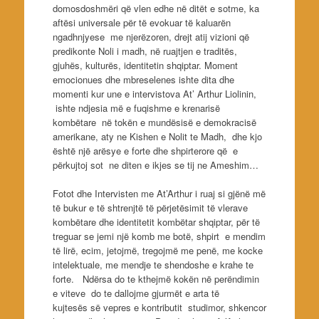
domosdoshmëri që vlen edhe në ditët e sotme, ka
aftësi universale për të evokuar të kaluarën
ngadhnjyese me njerëzoren, drejt atij vizioni që
predikonte Noli i madh, në ruajtjen e traditës,
gjuhës, kulturës, identitetin shqiptar. Moment
emocionues dhe mbreselenes ishte dita dhe
momenti kur une e intervistova At’ Arthur Liolinin,
ishte ndjesia më e fuqishme e krenarisë
kombëtare në tokën e mundësisë e demokracisë
amerikane, aty ne Kishen e Nolit te Madh, dhe kjo
është një arësye e forte dhe shpirterore që e
përkujtoj sot ne diten e ikjes se tij ne Ameshim…
Fotot dhe Intervisten me At’Arthur i ruaj si gjënë më
të bukur e të shtrenjtë të përjetësimit të vlerave
kombëtare dhe identitetit kombëtar shqiptar, për të
treguar se jemi një komb me botë, shpirt e mendim
të lirë, ecim, jetojmë, tregojmë me penë, me kocke
intelektuale, me mendje te shendoshe e krahe te
forte. Ndërsa do te kthejmë kokën në perëndimin
e viteve do te dallojme gjurmët e arta të
kujtesës së vepres e kontributit studimor, shkencor