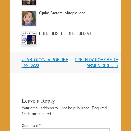
Gjuha Amtare, shtëpia jonë
LULI,LULISTET DHE LULIZMI
Post
←
ANTOLOGJIA POETIKE
RRETH DY POEZIVE TE
navigation
1991-2023
ARMENIDES…
→
Leave a Reply
Your email address will not be published.
Required
fields are marked
*
Comment
*