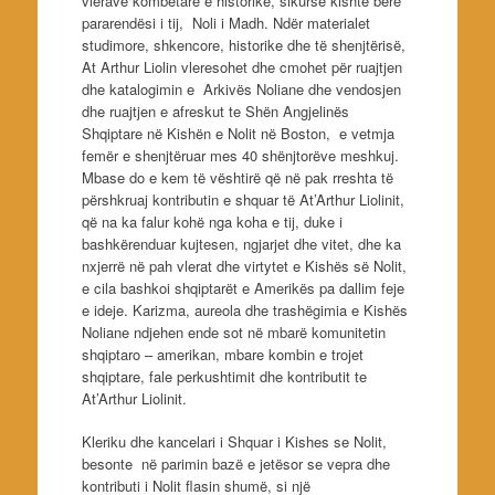
vlerave kombëtare e historike, sikurse kishte bërë
pararendësi i tij, Noli i Madh. Ndër materialet
studimore, shkencore, historike dhe të shenjtërisë,
At Arthur Liolin vleresohet dhe cmohet për ruajtjen
dhe katalogimin e Arkivës Noliane dhe vendosjen
dhe ruajtjen e afreskut te Shën Angjelinës
Shqiptare në Kishën e Nolit në Boston, e vetmja
femër e shenjtëruar mes 40 shënjtorëve meshkuj.
Mbase do e kem të vështirë që në pak rreshta të
përshkruaj kontributin e shquar të At’Arthur Liolinit,
që na ka falur kohë nga koha e tij, duke i
bashkërenduar kujtesen, ngjarjet dhe vitet, dhe ka
nxjerrë në pah vlerat dhe virtytet e Kishës së Nolit,
e cila bashkoi shqiptarët e Amerikës pa dallim feje
e ideje. Karizma, aureola dhe trashëgimia e Kishës
Noliane ndjehen ende sot në mbarë komunitetin
shqiptaro – amerikan, mbare kombin e trojet
shqiptare, fale perkushtimit dhe kontributit te
At’Arthur Liolinit.
Kleriku dhe kancelari i Shquar i Kishes se Nolit,
besonte në parimin bazë e jetësor se vepra dhe
kontributi i Nolit flasin shumë, si një