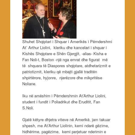
Shuhet Shqiptari i Shquar i Amerikës i Përndershmi
At’ Arthur Liolini, kleriku dhe kancelari i shquar i
Kishës Shqiptare e Shën Gjergjit, -alias- Kisha e
Fan Noli-t, Boston -një nga emrat dhe figurat më
të shquara të Diaspores shqiptare, atdhetarizmit e
patriotizmit, kleriku që mbajti gjallë traditën
shpirtërore, hyjonre, njerëzore dhe mikpritëse
Noliane.
Iku në amëshim i Përndershmin At’Arthur Liolini,
student i fundit i Poliadrikut dhe Eruditit, Fan
S.Noli.
Gjatë këtyre dhjetra viteve në Amerikë, jam takuar
shpesh, me At’Arthur Liolinin, kemi ndarë gëzime,
hidhërime, pagëzime, kemi perjetuar nderimin e