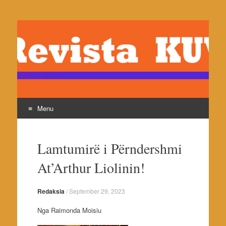
revistakuvendi.org
Revista Kuvendi- Reviste e shoqates Kuvendi, botues
Pjeter Jaku
Menu
Skip
to
Lamtumirë i Përndershmi
content
At’Arthur Liolinin!
Redaksia
/
September 29, 2023
Nga Raimonda Moisiu