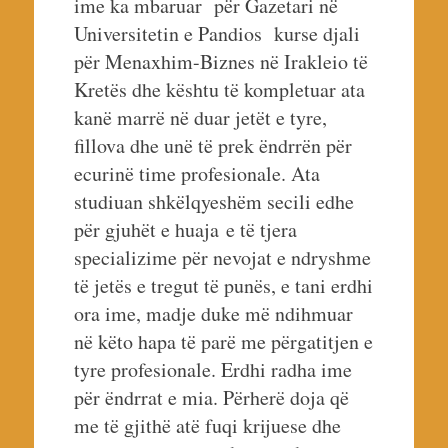
ime ka mbaruar për Gazetari në
Universitetin e Pandios kurse djali
për Menaxhim-Biznes në Irakleio të
Kretës dhe kështu të kompletuar ata
kanë marrë në duar jetët e tyre,
fillova dhe unë të prek ëndrrën për
ecurinë time profesionale. Ata
studiuan shkëlqyeshëm secili edhe
për gjuhët e huaja e të tjera
specializime për nevojat e ndryshme
të jetës e tregut të punës, e tani erdhi
ora ime, madje duke më ndihmuar
në këto hapa të parë me përgatitjen e
tyre profesionale. Erdhi radha ime
për ëndrrat e mia. Përherë doja që
me të gjithë atë fuqi krijuese dhe