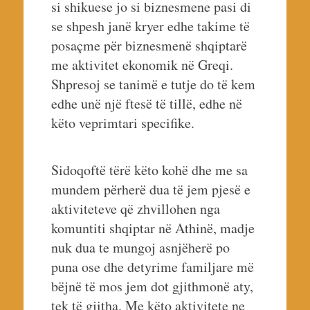
si shikuese jo si biznesmene pasi di
se shpesh janë kryer edhe takime të
posaçme për biznesmenë shqiptarë
me aktivitet ekonomik në Greqi.
Shpresoj se tanimë e tutje do të kem
edhe unë një ftesë të tillë, edhe në
këto veprimtari specifike.
Sidoqoftë tërë këto kohë dhe me sa
mundem përherë dua të jem pjesë e
aktiviteteve që zhvillohen nga
komuntiti shqiptar në Athinë, madje
nuk dua te mungoj asnjëherë po
puna ose dhe detyrime familjare më
bëjnë të mos jem dot gjithmonë aty,
tek të gjitha. Me këto aktivitete ne