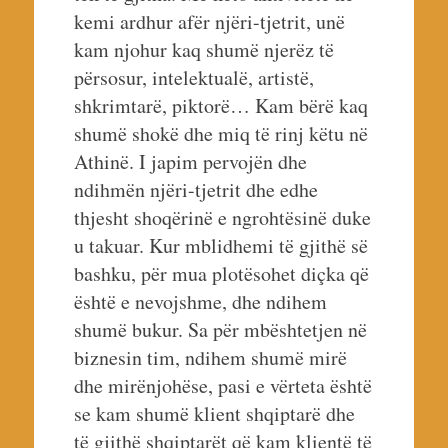
kemi ardhur afër njëri-tjetrit, unë
kam njohur kaq shumë njerëz të
përsosur, intelektualë, artistë,
shkrimtarë, piktorë… Kam bërë kaq
shumë shokë dhe miq të rinj këtu në
Athinë. I japim pervojën dhe
ndihmën njëri-tjetrit dhe edhe
thjesht shoqërinë e ngrohtësinë duke
u takuar. Kur mblidhemi të gjithë së
bashku, për mua plotësohet diçka që
është e nevojshme, dhe ndihem
shumë bukur. Sa për mbështetjen në
biznesin tim, ndihem shumë mirë
dhe mirënjohëse, pasi e vërteta është
se kam shumë klient shqiptarë dhe
të gjithë shqiptarët që kam klientë të