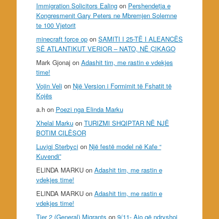
Immigration Solicitors Ealing
on
Pershendetja e
Kongresmenit Gary Peters ne Mbremjen Solemne
te 100 Vjetorit
minecraft force op
on
SAMITI I 25-TË I ALEANCËS
SË ATLANTIKUT VERIOR – NATO, NË ÇIKAGO
Mark Gjonaj
on
Adashit tim, me rastin e vdekjes
time!
Vojin Veli
on
Një Version i Formimit të Fshatit të
Kojës
a.h
on
Poezi nga Elinda Marku
Xhelal Marku
on
TURIZMI SHQIPTAR NË NJË
BOTIM CILËSOR
Luvigj Sterbyci
on
Një festë model në Kafe “
Kuvendi”
ELINDA MARKU
on
Adashit tim, me rastin e
vdekjes time!
ELINDA MARKU
on
Adashit tim, me rastin e
vdekjes time!
Tier 2 (General) Migrants
on
9/11- Ajo që ndryshoi