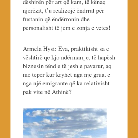
dëshirën për art që kam, të kënaq
njerëzit, t’u realizojë ëndrrat për
fustanin që ëndërronin dhe
personalisht të jem e zonja e vetes!
Armela Hysi: Eva, praktikisht sa e
vështirë qe kjo ndërmarrje, të hapësh
biznesin tënd e të jesh e pavarur, aq
më tepër kur kryhet nga një grua, e
nga një emigrante që ka relativisht
pak vite në Athinë?