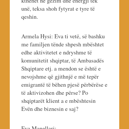
kthehet në gëzim dhe energji tek
unë, teksa shoh fytyrat e tyre të
qeshin.
Armela Hysi: Eva ti vetë, së bashku
me familjen tënde shpesh mbështet
edhe aktivitetet e ndryshme të
komunitetit shqiptar, të Ambasadës
Shqiptare etj. a mendon se është e
nevojshme që gjithnjë e më tepër
emigrantë të bëhen pjesë përbërëse e
të aktivizohen dhe përse? Po
shqiptarët klient a e mbështesin
Evën dhe biznesin e saj?
Eva Manellari: