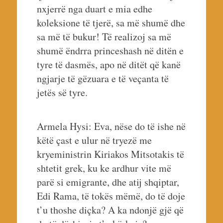
nxjerrë nga duart e mia edhe
koleksione të tjerë, sa më shumë dhe
sa më të bukur! Të realizoj sa më
shumë ëndrra princeshash në ditën e
tyre të dasmës, apo në ditët që kanë
ngjarje të gëzuara e të veçanta të
jetës së tyre.
Armela Hysi: Eva, nëse do të ishe në
këtë çast e ulur në tryezë me
kryeministrin Kiriakos Mitsotakis të
shtetit grek, ku ke ardhur vite më
parë si emigrante, dhe atij shqiptar,
Edi Rama, të tokës mëmë, do të doje
t’u thoshe diçka? A ka ndonjë gjë që