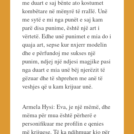
me duart e saj bënte ato kostumet
kombëtare në mënyrë të rrallë. Unë
me sytë e mi nga punët e saj kam
parë disa punime, është një art i
vërtetë. Edhe unë punimet e mia do i
quaja art, sepse kur nxjerr modelin
dhe e përfundoj me sukses një
punim, ndjej një ndjesi magjike pasi
nga duart e mia unë bëj njerëzit të
gëzuar dhe të shprehen me anë të
veshjes që u kam krijuar unë.
Armela Hysi: Eva, je një mëmë, dhe
mëma për mua është përherë e
personifikuar me profilin e qenies
më krijuese. Të ka ndihmuar kjo për