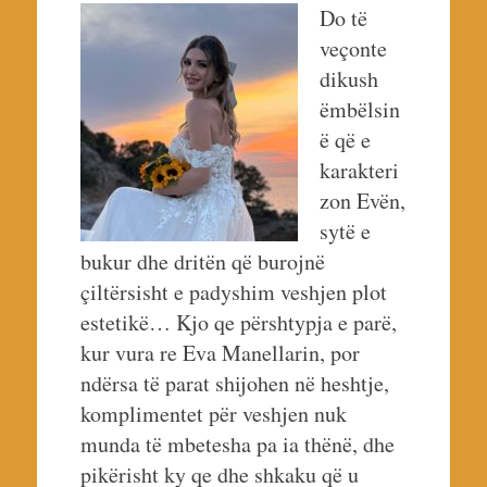
Do të
veçonte
dikush
ëmbëlsin
ë që e
karakteri
zon Evën,
sytë e
bukur dhe dritën që burojnë
çiltërsisht e padyshim veshjen plot
estetikë… Kjo qe përshtypja e parë,
kur vura re Eva Manellarin, por
ndërsa të parat shijohen në heshtje,
komplimentet për veshjen nuk
munda të mbetesha pa ia thënë, dhe
pikërisht ky qe dhe shkaku që u