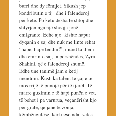
burri dhe dy fëmijët. Sikush jep
kondributin e tij dhe i falenderoj
për këtë. Po këtu desha te shtoj dhe
shtyrjen nga një shoqja jonë
emigrante. Edhe ajo kishte hapur
dyqanin e saj dhe nuk me linte rehat
“hape, hape tendin!”, mund ta them
dhe emrin e saj, ta përshëndes, Zyra
Shahini, që e falenderoj shumë.
Edhe unë tanimë jam e këtij
mendimi. Kush ka talent të çaj e të
mos rrijë të punojë për të tjerët. Të
marrë guximin e të hapi punën e vet,
të behet i pa varurua, veçanërisht kjo
për gratë, që janë të zonja,
këmbëngulëse, kërkuese ndaj vetes