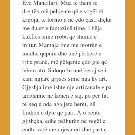
Eva Manellari: Mua të them të
drejtën më pëlqente që e vogël të
krijoja, të formoja në çdo çast, diçka
me duart e fantazinë time. I bëja
kukllës sime rroba që shumë e
mitur. Mamaja ime me motrën e
madhe qepnin dhe unë përherë u
rrija pranë, më pëlqente çdo gjë që
bënin ato. Sidoqoftë unë besoj se i
kam ngjarë gjyses sime nga ky art.
Gjyshja ime ishte nje artizanale e pa
arritshme në kohën e saj, po për fat
të keq u nda nga jeta herët, në
lindjen e dytë që pati. Ajo bënte
gjithçka, edhe pëlhurën në vegël e
endte vetë me mjeshtëri dhe pastaj