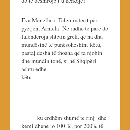
do të dëshiroje t’u kërkoje?
Eva Manellari: Faleminderit për
pyetjen, Armela! Në radhë të parë do
falënderoja shtetin grek, që na dha
mundësinë të punësoheshim këtu,
pastaj desha të thosha që ta njohin
dhe mundin tonë, si në Shqipëri
ashtu edhe
këtu
ku erdhëm shumë te rinj dhe
kemi dhene jo 100 %, por 200% të