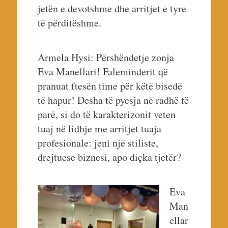
jetën e devotshme dhe arritjet e tyre
të përditëshme.
Armela Hysi: Përshëndetje zonja
Eva Manellari! Faleminderit që
pranuat ftesën time për këtë bisedë
të hapur! Desha të pyesja në radhë të
parë, si do të karakterizonit veten
tuaj në lidhje me arritjet tuaja
profesionale: jeni një stiliste,
drejtuese biznesi, apo diçka tjetër?
Eva
Man
ellar