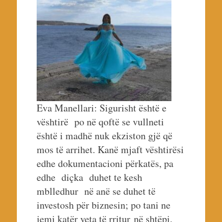
Eva Manellari: Sigurisht është e
vështirë po në qoftë se vullneti
është i madhë nuk ekziston gjë që
mos të arrihet. Kanë mjaft vështirësi
edhe dokumentacioni përkatës, pa
edhe diçka duhet te kesh
mblledhur në anë se duhet të
investosh për biznesin; po tani ne
jemi katër veta të rritur në shtëpi,