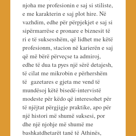
njoha me profesionin e saj si stiliste,
e me karakterin e saj plot hire. Në
vazhdim, edhe për përpjekjet e saj si
sipërmarrëse e pronare e biznesit të
ri e të suksesshëm, që lidhet me këtë
profesionm, stacion në karierën e saj
që më bërë përveçse ta admiroj,
edhe të dua ta pyes një sërë detajesh,
të cilat me mikrobin e përhershëm
të gazetares e gjeta me vend të
mundësoj këtë bisedë-intervistë
modeste për këdo që interesohet për
të njëjtat përgjigje praktike, apo për
një histori më shumë suksesi, por
dhe një njohje më shumë me
bashkatdhetarët tanë të Athinës,