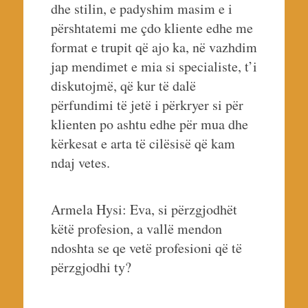
dhe stilin, e padyshim masim e i
përshtatemi me çdo kliente edhe me
format e trupit që ajo ka, në vazhdim
jap mendimet e mia si specialiste, t’i
diskutojmë, që kur të dalë
përfundimi të jetë i përkryer si për
klienten po ashtu edhe për mua dhe
kërkesat e arta të cilësisë që kam
ndaj vetes.
Armela Hysi: Eva, si përzgjodhët
këtë profesion, a vallë mendon
ndoshta se qe vetë profesioni që të
përzgjodhi ty?