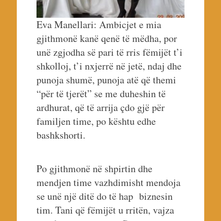
Eva Manellari: Ambicjet e mia
gjithmonë kanë qenë të mëdha, por
unë zgjodha së pari të rris fëmijët t’i
shkolloj, t’i nxjerrë në jetë, ndaj dhe
punoja shumë, punoja atë që themi
“për të tjerët” se me duheshin të
ardhurat, që të arrija çdo gjë për
familjen time, po kështu edhe
bashkshorti.
Po gjithmonë në shpirtin dhe
mendjen time vazhdimisht mendoja
se unë një ditë do të hap biznesin
tim. Tani që fëmijët u rritën, vajza