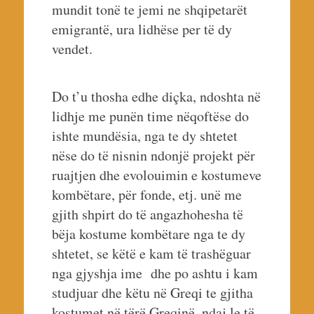
mundit tonë te jemi ne shqipetarët
emigrantë, ura lidhëse per të dy
vendet.
Do t’u thosha edhe diçka, ndoshta në
lidhje me punën time nëqoftëse do
ishte mundësia, nga te dy shtetet
nëse do të nisnin ndonjë projekt për
ruajtjen dhe evolouimin e kostumeve
kombëtare, për fonde, etj. unë me
gjith shpirt do të angazhohesha të
bëja kostume kombëtare nga te dy
shtetet, se këtë e kam të trashëguar
nga gjyshja ime dhe po ashtu i kam
studjuar dhe këtu në Greqi te gjitha
kostumet në tërë Greqinë, ndaj le të