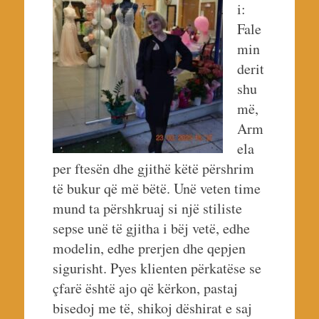
i:
Fale
min
derit
shu
më,
Arm
ela
per ftesën dhe gjithë këtë përshrim
të bukur që më bëtë. Unë veten time
mund ta përshkruaj si një stiliste
sepse unë të gjitha i bëj vetë, edhe
modelin, edhe prerjen dhe qepjen
sigurisht. Pyes klienten përkatëse se
çfarë është ajo që kërkon, pastaj
bisedoj me të, shikoj dëshirat e saj