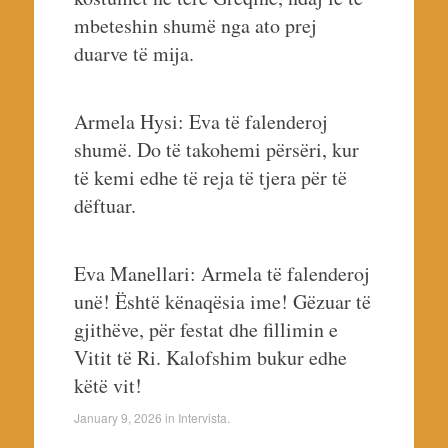
mbeteshin shumë nga ato prej
duarve të mija.
Armela Hysi: Eva të falenderoj
shumë. Do të takohemi përsëri, kur
të kemi edhe të reja të tjera për të
dëftuar.
Eva Manellari: Armela të falenderoj
unë! Është kënaqësia ime! Gëzuar të
gjithëve, për festat dhe fillimin e
Vitit të Ri. Kalofshim bukur edhe
këtë vit!
January 9, 2026
in
Intervista
.