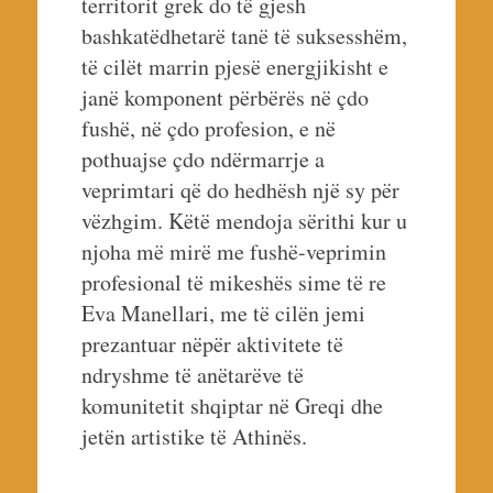
territorit grek do të gjesh
bashkatëdhetarë tanë të suksesshëm,
të cilët marrin pjesë energjikisht e
janë komponent përbërës në çdo
fushë, në çdo profesion, e në
pothuajse çdo ndërmarrje a
veprimtari që do hedhësh një sy për
vëzhgim. Këtë mendoja sërithi kur u
njoha më mirë me fushë-veprimin
profesional të mikeshës sime të re
Eva Manellari, me të cilën jemi
prezantuar nëpër aktivitete të
ndryshme të anëtarëve të
komunitetit shqiptar në Greqi dhe
jetën artistike të Athinës.