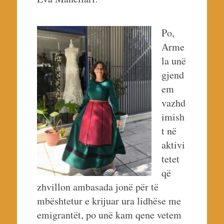
Po,
Arme
la unë
gjend
em
vazhd
imish
t në
aktivi
tetet
që
zhvillon ambasada jonë për të
mbështetur e krijuar ura lidhëse me
emigrantët, po unë kam qene vetem