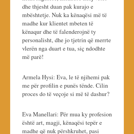
dhe thjesht duan pak kurajo e
mbështetje. Nuk ka kënaqësi më të
madhe kur klientet mbeten të
kënaqur dhe të falenderojnë ty
personalisht, dhe jo tjetrin që merrte
vlerën nga duart e tua, siç ndodhte
më parë!
Armela Hysi: Eva, le të njihemi pak
me për profilin e punës tënde. Cilin
proces do të veçoje si më të dashur?
Eva Manellari: Për mua ky profesion
është art, magji, kënaqësi tepër e
madhe që nuk përshkruhet, pasi