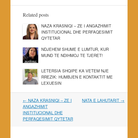
Related posts
NAZA KRASNIQI – ZE I ANGAZHIMIT
INSTITUCIONAL DHE PERFAQESIMIT
QYTETAR
NDJEHEM SHUME E LUMTUR, KUR
MUND TE NDIHMOJ TE TJERET!
LETERSIA SHQIPE KA VETEM NJE
RREZIK: HUMBJEN E KONTAKTIT ME
LEXUESIN
Post
←
NAZA KRASNIQI – ZE I
NATA E LAHUTARIT
→
navigation
ANGAZHIMIT
INSTITUCIONAL DHE
PERFAQESIMIT QYTETAR