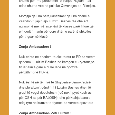
shumë por “me përdorimin” e zonjës Hajdari i fali
edhe shume vite në politikë Qeverisjes se Rilindjes.
Mbrojtja që i ka berë,udhezimet që i ka dhënë e
vazhdon ti japin ajo Lulzim Bashes dje dhe sot
ngjasojnë me një nxenësi të klases parë fillore që
prinderit i marrin për dore ditën e parë të shkolles
për ti çuar në klasë.
Zonja Ambasadore !
Nuk është në sherbim të elektoratit të PD-se vetem
qëndrimi i Lulzim Bashes në karrigen e kryetarit,pa
fituar asnjë garë e duke lene në opozitë
përgjithmonë PD-në.
Nuk është në të mirë të Shqiperise,demokracisë
dhe pluralizmit qëndrimi i Lulzim Bashes dhe një
grupi të vogel deputetesh ( që nuk i pyet kush as
për OSH as për BALOSH) dhe përkrahja banale
ndaj tyre në kurrize të frymes së vertetë opozitare
Zonja Ambasadore- Zoti Lulzim !