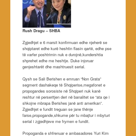
Rush Dragu – SHBA
Zgjedhjet e 6 marsit konfirmuan edhe njeherë se
shqiptaret edhe kurë heshtin flasin qartë, edhe pse
të varfer poshtrimin nuk e durojnë,kundershtia
shprehet edhe me heshtje. Duke injoruar
genjeshtarët dhe mashtruesit serial.
Qysh se Sali Berishen e emruan “Non Grata”
segment dashakeqe të Shqiperise,megafonet e
propogandes sorosiste në Shqiperi nuk kanë
reshtur në perseritjen deri në banalitet se “ata qe i
shkojne mbrapa Berishes janë anti amerikan”.
Zgjedhjet e fundit treguan se jane thënje
farse,propogande,shkume për tu mbajtur i mbyturi
serial i zgjedhjeve me frymen e fundit.
Propoganda e shfrenuar e ambasadores Yuri Kim