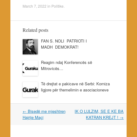
March 7, 2022
in
Politike
.
Related posts
FAN S. NOLI PATRIOTI I
MADH DEMOKRAT!
Reagim ndaj Konferencës së
Mitrovicës…
Të drejtat e pakicave në Serbi: Korniza
ligjore për themelimin e asociacioneve
Post
←
Bisedë me mjeshtren
IK O LULZIM, SE E KE BA
navigation
Hajrije Maçi
KATRAN KREJT !
→