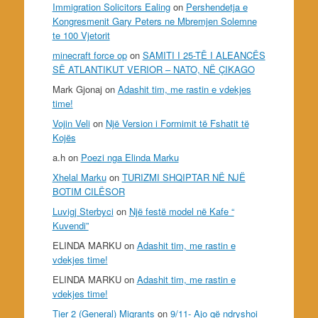
Immigration Solicitors Ealing
on
Pershendetja e
Kongresmenit Gary Peters ne Mbremjen Solemne
te 100 Vjetorit
minecraft force op
on
SAMITI I 25-TË I ALEANCËS
SË ATLANTIKUT VERIOR – NATO, NË ÇIKAGO
Mark Gjonaj
on
Adashit tim, me rastin e vdekjes
time!
Vojin Veli
on
Një Version i Formimit të Fshatit të
Kojës
a.h
on
Poezi nga Elinda Marku
Xhelal Marku
on
TURIZMI SHQIPTAR NË NJË
BOTIM CILËSOR
Luvigj Sterbyci
on
Një festë model në Kafe “
Kuvendi”
ELINDA MARKU
on
Adashit tim, me rastin e
vdekjes time!
ELINDA MARKU
on
Adashit tim, me rastin e
vdekjes time!
Tier 2 (General) Migrants
on
9/11- Ajo që ndryshoi