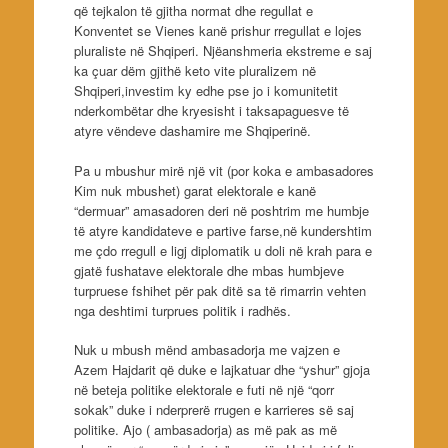
që tejkalon të gjitha normat dhe regullat e
Konventet se Vienes kanë prishur rregullat e lojes
pluraliste në Shqiperi. Njëanshmeria ekstreme e saj
ka çuar dëm gjithë keto vite pluralizem në
Shqiperi,investim ky edhe pse jo i komunitetit
nderkombëtar dhe kryesisht i taksapaguesve të
atyre vëndeve dashamire me Shqiperinë.
Pa u mbushur mirë një vit (por koka e ambasadores
Kim nuk mbushet) garat elektorale e kanë
“dermuar” amasadoren deri në poshtrim me humbje
të atyre kandidateve e partive farse,në kundershtim
me çdo rregull e ligj diplomatik u doli në krah para e
gjatë fushatave elektorale dhe mbas humbjeve
turpruese fshihet për pak ditë sa të rimarrin vehten
nga deshtimi turprues politik i radhës.
Nuk u mbush mënd ambasadorja me vajzen e
Azem Hajdarit që duke e lajkatuar dhe “yshur” gjoja
në beteja politike elektorale e futi në një “qorr
sokak” duke i nderprerë rrugen e karrieres së saj
politike. Ajo ( ambasadorja) as më pak as më