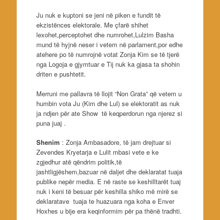
Ju nuk e kuptoni se jeni në piken e fundit të
ekzistënces elektorale. Me çfarë shihet
lexohet,perceptohet dhe numrohet,Lulzim Basha
mund të hyjnë neser i vetem në parlament,por edhe
atehere po të numrojnë votat Zonja Kim se të tjerë
nga Logoja e gjymtuar e Tij nuk ka gjasa ta shohin
driten e pushtetit.
Merruni me pallavra të llojit “Non Grata” që vetem u
humbin vota Ju (Kim dhe Lul) se elektoratit as nuk
ja ndjen për ate Show të keqperdorun nga njerez si
puna juaj .
Shenim
: Zonja Ambasadore, të jam drejtuar si
Zevendes Kryetarja e Lulit mbasi vete e ke
zgjedhur atë qëndrim politik,të
jashtligjëshem,bazuar në daljet dhe deklaratat tuaja
publike nepër media. E në raste se keshilltarët tuaj
nuk i keni të besuar për keshilla shiko më mirë se
deklaratave tuaja te huazuara nga koha e Enver
Hoxhes u bije era keqinformim për pa thënë tradhti.