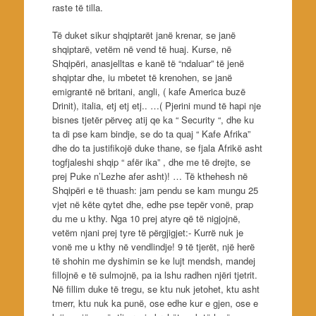
raste të tilla.
Të duket sikur shqiptarët janë krenar, se janë
shqiptarë, vetëm në vend të huaj. Kurse, në
Shqipëri, anasjelltas e kanë të “ndaluar” të jenë
shqiptar dhe, iu mbetet të krenohen, se janë
emigrantë në britani, angli, ( kafe America buzë
Drinit), italia, etj etj etj.. …( Pjerini mund të hapi nje
bisnes tjetër përveç atij qe ka “ Security “, dhe ku
ta di pse kam bindje, se do ta quaj “ Kafe Afrika”
dhe do ta justifikojë duke thane, se fjala Afrikë asht
togfjaleshi shqip “ afër ika” , dhe me të drejte, se
prej Puke n’Lezhe afer asht)! … Të kthehesh në
Shqipëri e të thuash: jam pendu se kam mungu 25
vjet në këte qytet dhe, edhe pse tepër vonë, prap
du me u kthy. Nga 10 prej atyre që të nigjojnë,
vetëm njani prej tyre të përgjigjet:- Kurrë nuk je
vonë me u kthy në vendlindje! 9 të tjerët, një herë
të shohin me dyshimin se ke lujt mendsh, mandej
fillojnë e të sulmojnë, pa ia lshu radhen njëri tjetrit.
Në fillim duke të tregu, se ktu nuk jetohet, ktu asht
tmerr, ktu nuk ka punë, ose edhe kur e gjen, ose e