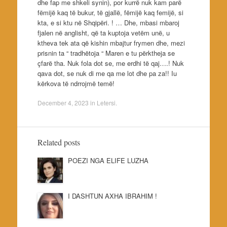
dhe fap me shkeli synin), por kurrë nuk kam parë
fëmijë kaq të bukur, të gjallë, fëmijë kaq femijë, si
kta, e si ktu në Shqipëri. ! … Dhe, mbasi mbaroj
fjalen në anglisht, që ta kuptoja vetëm unë, u
ktheva tek ata që kishin mbajtur frymen dhe, mezi
prisnin ta “ tradhëtoja “ Maren e tu përktheja se
çfarë tha. Nuk fola dot se, me erdhi të qaj….! Nuk
qava dot, se nuk di me qa me lot dhe pa za!! Iu
kërkova të ndrrojmë temë!
December 4, 2023
in
Letersi
.
Related posts
POEZI NGA ELIFE LUZHA
I DASHTUN AXHA IBRAHIM !