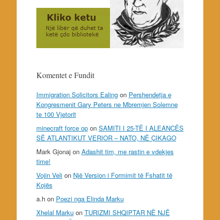
Komentet e Fundit
Immigration Solicitors Ealing
on
Pershendetja e
Kongresmenit Gary Peters ne Mbremjen Solemne
te 100 Vjetorit
minecraft force op
on
SAMITI I 25-TË I ALEANCËS
SË ATLANTIKUT VERIOR – NATO, NË ÇIKAGO
Mark Gjonaj
on
Adashit tim, me rastin e vdekjes
time!
Vojin Veli
on
Një Version i Formimit të Fshatit të
Kojës
a.h
on
Poezi nga Elinda Marku
Xhelal Marku
on
TURIZMI SHQIPTAR NË NJË