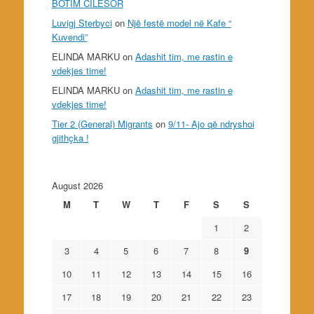
BOTIM CILËSOR
Luvigj Sterbyci
on
Një festë model në Kafe “
Kuvendi”
ELINDA MARKU
on
Adashit tim, me rastin e
vdekjes time!
ELINDA MARKU
on
Adashit tim, me rastin e
vdekjes time!
Tier 2 (General) Migrants
on
9/11- Ajo që ndryshoi
gjithçka !
August 2026
M
T
W
T
F
S
S
1
2
3
4
5
6
7
8
9
10
11
12
13
14
15
16
17
18
19
20
21
22
23