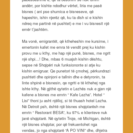
andërr, por kishte ndodhur vërtet, liria me pasë
bisnes ( ani pse shumica e bisneseve, që
hapeshin, ishin njerëz që, ku ta dish si e kishin
ndreq me partinë në pushtet) e me i vu bisnesit një
emër t’jashtëm.
Ma vonë, emigrantët, që ktheheshin me kursime, i
emertonin kafet me emra të vendit prej ku kishin
provu me u kthy, me hap një punë, bisnes, me ngrit
një shpi…! Dhe, mbas 6 muajsh kishin dështu,
sepse në Shqipëri nuk funksiononte si atje ku
kishin emigruar. Qe punetori të çmohej, përkundrazi
pushteti dhe opinjoni e tallnin dhe e detyronin, ta
linte shpinë e bisnesin, qe ngriti e të kthehej nga
ishte kthy. Në gjithë qytetin e Lezhës nuk e gjen një
kafene a bisnes me emrin “ Kafe Lezha”. Hotel “
Lisi” thoni ju asht njëlloj, si të thuash hotel Lezha.
Në Detroit psh, është një bisnes shqiptarësh me
emrin “ Restorant BESA”, ku 97% e klienteve nuk
janë shqiptarë. Në qytetin Troje, në Michigan, është
një bisnes shqiptar, por që frekuentohet nga
vendas, jo nga shqiptarë “A PO VINI” dhe, dhjetra