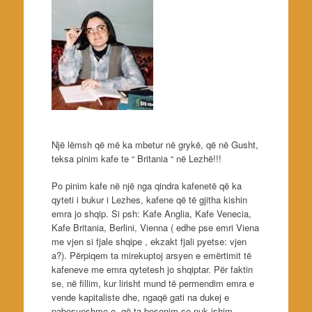
Një lëmsh që më ka mbetur në grykë, që në Gusht,
teksa pinim kafe te “ Britania “ në Lezhë!!!
Po pinim kafe në një nga qindra kafenetë që ka
qyteti i bukur i Lezhes, kafene që të gjitha kishin
emra jo shqip. Si psh: Kafe Anglia, Kafe Venecia,
Kafe Britania, Berlini, Vienna ( edhe pse emri Viena
me vjen si fjale shqipe , ekzakt fjali pyetse: vjen
a?). Përpiqem ta mirekuptoj arsyen e emërtimit të
kafeneve me emra qytetesh jo shqiptar. Për faktin
se, në fillim, kur lirisht mund të permendim emra e
vende kapitaliste dhe, ngaqë gati na dukej e
pabesueshme e, që ta besonim se nuk ishim