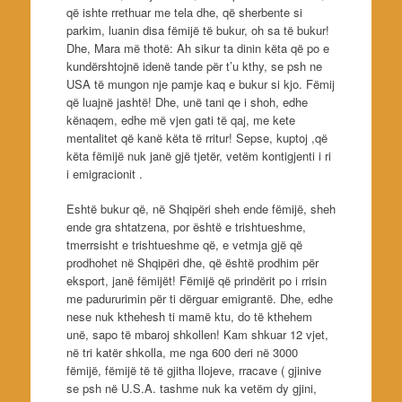
që ishte rrethuar me tela dhe, që sherbente si
parkim, luanin disa fëmijë të bukur, oh sa të bukur!
Dhe, Mara më thotë: Ah sikur ta dinin këta që po e
kundërshtojnë idenë tande për t’u kthy, se psh ne
USA të mungon nje pamje kaq e bukur si kjo. Fëmij
që luajnë jashtë! Dhe, unë tani qe i shoh, edhe
kënaqem, edhe më vjen gati të qaj, me kete
mentalitet që kanë këta të rritur! Sepse, kuptoj ,që
këta fëmijë nuk janë gjë tjetër, vetëm kontigjenti i ri
i emigracionit .
Eshtë bukur që, në Shqipëri sheh ende fëmijë, sheh
ende gra shtatzena, por është e trishtueshme,
tmerrsisht e trishtueshme që, e vetmja gjë që
prodhohet në Shqipëri dhe, që është prodhim për
eksport, janë fëmijët! Fëmijë që prindërit po i rrisin
me padururimin për ti dërguar emigrantë. Dhe, edhe
nese nuk kthehesh ti mamë ktu, do të kthehem
unë, sapo të mbaroj shkollen! Kam shkuar 12 vjet,
në tri katër shkolla, me nga 600 deri në 3000
fëmijë, fëmijë të të gjitha llojeve, rracave ( gjinive
se psh në U.S.A. tashme nuk ka vetëm dy gjini,