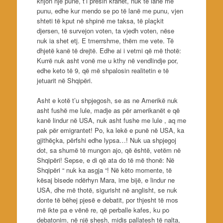
krijon një punë, t’i presin krahët, nuk të lanë me
punu, edhe kur mendo se po të lanë me punu, vjen
shteti të kput në shpinë me taksa, të plaçkit
djersen, të survejon voten, ta vjedh voten, nëse
nuk ia shet etj. E tmerrshme, thëm me vete. Të
dhjetë kanë të drejtë. Edhe ai i vetmi që më thotë:
Kurrë nuk asht vonë me u kthy në vendlindje por,
edhe keto të 9, që më shpalosin realitetin e të
jetuarit në Shqipëri.
Asht e kotë t’u shpjegosh, se as ne Amerikë nuk
asht fushë me lule, madje as për amerikanët e që
kanë lindur në USA, nuk asht fushe me lule , aq me
pak për emigrantet! Po, ka lekë e punë në USA, ka
gjithëçka, përfshi edhe lypsa…! Nuk ua shpjegoj
dot, sa shumë të mungon ajo, që është, vetëm në
Shqipëri! Sepse, e di që ata do të më thonë: Në
Shqipëri “ nuk ka asgja “! Në këto momente, të
kësaj bisede ndërhyn Mara, ime bijë, e lindur ne
USA, dhe më thotë, sigurisht në anglisht, se nuk
donte të bëhej pjesë e debatit, por thjesht të mos
më ikte pa e vënë re, që perballe kafes, ku po
debatonim, në një shesh, midis pallatesh të nalta,