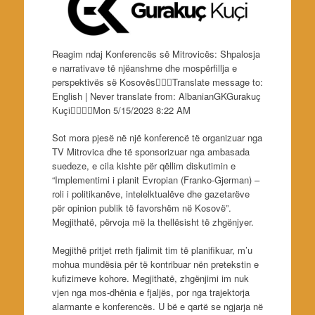
Reagim ndaj Konferencës së Mitrovicës: Shpalosja
e narrativave të njëanshme dhe mospërfillja e
perspektivës së Kosovës



Translate message to:
English | Never translate from: AlbanianGKGurakuç
Kuçi




Mon 5/15/2023 8:22 AM
Sot mora pjesë në një konferencë të organizuar nga
TV Mitrovica dhe të sponsorizuar nga ambasada
suedeze, e cila kishte për qëllim diskutimin e
“Implementimi i planit Evropian (Franko-Gjerman) –
roli i politikanëve, intelelktualëve dhe gazetarëve
për opinion publik të favorshëm në Kosovë”.
Megjithatë, përvoja më la thellësisht të zhgënjyer.
Megjithë pritjet rreth fjalimit tim të planifikuar, m’u
mohua mundësia për të kontribuar nën pretekstin e
kufizimeve kohore. Megjithatë, zhgënjimi im nuk
vjen nga mos-dhënia e fjaljës, por nga trajektorja
alarmante e konferencës. U bë e qartë se ngjarja në