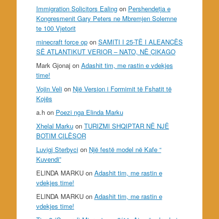
Immigration Solicitors Ealing
on
Pershendetja e
Kongresmenit Gary Peters ne Mbremjen Solemne
te 100 Vjetorit
minecraft force op
on
SAMITI I 25-TË I ALEANCËS
SË ATLANTIKUT VERIOR – NATO, NË ÇIKAGO
Mark Gjonaj
on
Adashit tim, me rastin e vdekjes
time!
Vojin Veli
on
Një Version i Formimit të Fshatit të
Kojës
a.h
on
Poezi nga Elinda Marku
Xhelal Marku
on
TURIZMI SHQIPTAR NË NJË
BOTIM CILËSOR
Luvigj Sterbyci
on
Një festë model në Kafe “
Kuvendi”
ELINDA MARKU
on
Adashit tim, me rastin e
vdekjes time!
ELINDA MARKU
on
Adashit tim, me rastin e
vdekjes time!