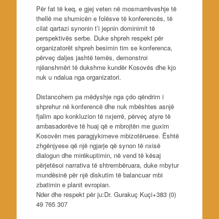
Për fat të keq, e gjej veten në mosmarrëveshje të
thellë me shumicën e folësve të konferencës, të
cilat qartazi synonin t’i jepnin dominimit të
perspektivës serbe. Duke shpreh respekt për
organizatorët shpreh besimin tim se konferenca,
përveç daljes jashtë temës, demonstroi
njëanshmëri të dukshme kundër Kosovës dhe kjo
nuk u ndalua nga organizatori.
Distancohem pa mëdyshje nga çdo qëndrim i
shprehur në konferencë dhe nuk mbështes asnjë
fjalim apo konkluzion të nxjerrë, përveç atyre të
ambasadorëve të huaj që e mbrojtën me guxim
Kosovën mes paragjykimeve mbizotëruese. Është
zhgënjyese që një ngjarje që synon të nxisë
dialogun dhe mirëkuptimin, në vend të kësaj
përjetësoi narrativa të shtrembëruara, duke mbytur
mundësinë për një diskutim të balancuar mbi
zbatimin e planit evropian.
Nder dhe respekt për ju:Dr. Gurakuç Kuçi+383 (0)
49 765 307