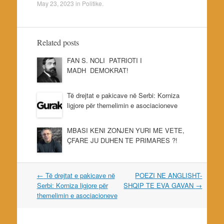
May 23, 2023
in
Politike
.
Related posts
FAN S. NOLI PATRIOTI I
MADH DEMOKRAT!
Të drejtat e pakicave në Serbi: Korniza
ligjore për themelimin e asociacioneve
MBASI KENI ZONJEN YURI ME VETE,
ÇFARE JU DUHEN TE PRIMARES ?!
Post
←
Të drejtat e pakicave në
POEZI NE ANGLISHT-
navigation
Serbi: Korniza ligjore për
SHQIP TE EVA GAVAN
→
themelimin e asociacioneve