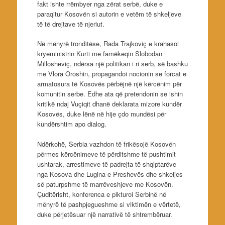
fakt ishte rrëmbyer nga zërat serbë, duke e
paraqitur Kosovën si autorin e vetëm të shkeljeve
të të drejtave të njeriut.
Në mënyrë tronditëse, Rada Trajkoviç e krahasoi
kryeministrin Kurti me famëkeqin Slobodan
Millosheviç, ndërsa një politikan i ri serb, së bashku
me Vlora Oroshin, propagandoi nocionin se forcat e
armatosura të Kosovës përbëjnë një kërcënim për
komunitin serbe. Edhe ata që pretendonin se ishin
kritikë ndaj Vuçiqit dhanë deklarata mizore kundër
Kosovës, duke lënë në hije çdo mundësi për
kundërshtim apo dialog.
Ndërkohë, Serbia vazhdon të frikësojë Kosovën
përmes kërcënimeve të përditshme të pushtimit
ushtarak, arrestimeve të padrejta të shqiptarëve
nga Kosova dhe Lugina e Preshevës dhe shkeljes
së paturpshme të marrëveshjeve me Kosovën.
Çuditërisht, konferenca e pikturoi Serbinë në
mënyrë të pashpjegueshme si viktimën e vërtetë,
duke përjetësuar një narrativë të shtrembëruar.