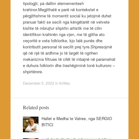
tipologjii, pa dallim elemementesh
krahinor.Megjithatë e parë në kontekstet e
përgjithshme të momentit social ku jetojmë duhet
pranuar fakti se secili nga këngëtarët në vetvete
kishte të mbrujtur shpirtin artistik me të cilin
identifikon krahinën nga vjen, me të gjitha ato
veçoritë e veta folklorike, kjo falë punës dhe
kontributit personal të secilit prej tyre.Shpresojmë
që në një të ardhme jo të largët të ngrihen
mekanizma filtrues të cilët të mbajnë në parametrat
e duhura folklorin dhe trashëgiminë tonë kulturoro –
shpirtërore.
December 5, 2022
in
Kritike
.
Related posts
Hallet e Medha te Vatres, nga SERGIO
BITICI