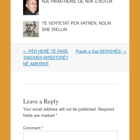
NJE PARATHENIE QE NUK U BOTUA
TE VERTETAT PER VATREN, NOLIN
DHE DIELLIN
Post
←
PËR HERË TË PARË
Plagët e Sali BERISHËS
→
navigation
TAKOHEN MIRDITORËT
NË AMERIKË
Leave a Reply
Your email address will not be published.
Required
fields are marked
*
Comment
*