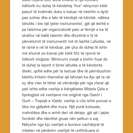
folklorik ku duhej të këndohej “live” nënçmon këtë
pasuri të krahinës duke e kaluar në rreshtin e dytë
pas sofres dhe e bën të këndojë në këmbë, ndërsa
lahutës i bie një tjeter instrumentist, gjë që është e
pa falshme për organizatorët pasi ai fëmijë e ka të
skalitur në ballë talentin dhe dhuntinë e tij të
përvetsimit të instrumentit më të lashtë Lahutës, në
të ramë e në të kënduar, për çka do duhej të ishin
më shumë se krenar për këtë filiz të njomë të
folklorit shqiptar. Minimumi meqë e kishin ftuar do
të duhej ta lejonit ti binte lahutës e të këndonte
direkt, qoftë edhe për ta testuar dhe të përmbushnin
kështu kriterin themeltar që lahutari ka.Ajo që ra në
sy dhe vlen të bihet në vëmëndje për nga vlerat që
pati ishte edhe veshja e këngëtares Mirjeta Çela e
tipologjisë së veshjeve me origjinë nga Gashi i
Gurit – Tropojë e Vjetër, veshje e cila ishte punuar e
tëra me gjëlpërë dhe rruza. Një punë kolosale,
mahnitëse dhe e arrirë deri në detaje, gjë që i jepte
fisnikëri dhe identitet gruas nën petkun e saj.
Ndryshe nga kjo veshjet e burrave vazhdojnë të
mbeten në përdorim veshjet të unifikikuara si