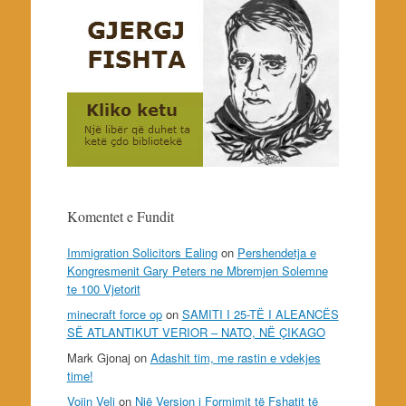
Komentet e Fundit
Immigration Solicitors Ealing
on
Pershendetja e
Kongresmenit Gary Peters ne Mbremjen Solemne
te 100 Vjetorit
minecraft force op
on
SAMITI I 25-TË I ALEANCËS
SË ATLANTIKUT VERIOR – NATO, NË ÇIKAGO
Mark Gjonaj
on
Adashit tim, me rastin e vdekjes
time!
Vojin Veli
on
Një Version i Formimit të Fshatit të