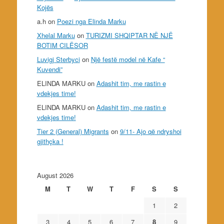
Kojës
a.h
on
Poezi nga Elinda Marku
Xhelal Marku
on
TURIZMI SHQIPTAR NË NJË
BOTIM CILËSOR
Luvigj Sterbyci
on
Një festë model në Kafe “
Kuvendi”
ELINDA MARKU
on
Adashit tim, me rastin e
vdekjes time!
ELINDA MARKU
on
Adashit tim, me rastin e
vdekjes time!
Tier 2 (General) Migrants
on
9/11- Ajo që ndryshoi
gjithçka !
August 2026
M
T
W
T
F
S
S
1
2
3
4
5
6
7
8
9