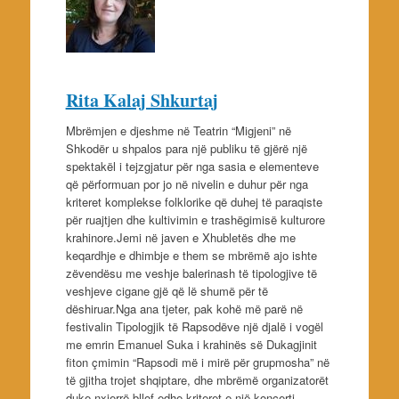
Rita Kalaj Shkurtaj
Mbrëmjen e djeshme në Teatrin “Migjeni” në
Shkodër u shpalos para një publiku të gjërë një
spektakël i tejzgjatur për nga sasia e elementeve
që përformuan por jo në nivelin e duhur për nga
kriteret komplekse folklorike që duhej të paraqiste
për ruajtjen dhe kultivimin e trashëgimisë kulturore
krahinore.Jemi në javen e Xhubletës dhe me
keqardhje e dhimbje e them se mbrëmë ajo ishte
zëvendësu me veshje balerinash të tipologjive të
veshjeve cigane gjë që lë shumë për të
dëshiruar.Nga ana tjeter, pak kohë më parë në
festivalin Tipologjik të Rapsodëve një djalë i vogël
me emrin Emanuel Suka i krahinës së Dukagjinit
fiton çmimin “Rapsodi më i mirë për grupmosha” në
të gjitha trojet shqiptare, dhe mbrëmë organizatorët
duke nxjerrë bllof edhe kriteret e një koncerti